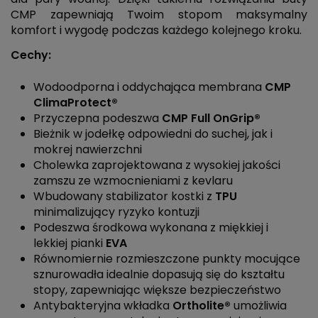
CMP zapewniają Twoim stopom maksymalny
komfort i wygodę podczas każdego kolejnego kroku.
Cechy:
Wodoodporna i oddychająca membrana
CMP
ClimaProtect®
Przyczepna podeszwa
CMP Full OnGrip®
Bieżnik w jodełkę odpowiedni do suchej, jak i
mokrej nawierzchni
Cholewka zaprojektowana z wysokiej jakości
zamszu ze wzmocnieniami z kevlaru
Wbudowany stabilizator kostki z
TPU
minimalizujący ryzyko kontuzji
Podeszwa środkowa wykonana z miękkiej i
lekkiej pianki
EVA
Równomiernie rozmieszczone punkty mocujące
sznurowadła idealnie dopasują się do kształtu
stopy, zapewniając większe bezpieczeństwo
Antybakteryjna wkładka
Ortholite®
umożliwia