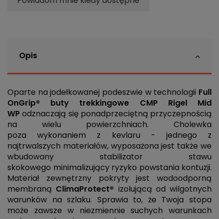
Powiadom mnie kiedy dostępne
Opis
Oparte na jodełkowanej podeszwie w technologii
Full
OnGrip® buty trekkingowe CMP Rigel Mid
WP
odznaczają się ponadprzeciętną przyczepnością
na wielu powierzchniach. Cholewka
poza wykonaniem z kevlaru - jednego z
najtrwalszych materiałów, wyposażona jest także we
wbudowany stabilizator stawu
skokowego minimalizujący ryzyko powstania kontuzji.
Materiał zewnętrzny pokryty jest wodoodporną
membraną
ClimaProtect®
izolującą od wilgotnych
warunków na szlaku. Sprawia to, że Twoja stopa
może zawsze w niezmiennie suchych warunkach