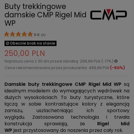
Buty trekkingowe
damskie CMP Rigel Mid
WP
5.0
(
2
)
Obecnie brak na stanie
250,00 PLN
Najniższa cena z 30 dni przed obniżką: 299,99 PLN (-17%)
Cena rekomendowana przez producenta: 499,99 PLN
(-50%)
Damskie buty trekkingowe CMP Rigel Mid WP
są
idealnym modelem do wymagających wędrówek na
dużych wysokościach To buty turystyczne, które
łączą w sobie kontrastujące kolory z elegancją
zamszu, uszlachetniając ich sportowy
wyglądu. Zastosowana technologia i trwała
konstrukcja sprawiają, że
Rigel Mid
WP
jest przystosowany do noszenia przez cały rok.