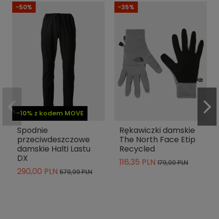
-50%
-35%
-10% z kodem MOVE
Spodnie
Rękawiczki damskie
przeciwdeszczowe
The North Face Etip
damskie Halti Lastu
Recycled
DX
116,35 PLN
179,00 PLN
290,00 PLN
579,99 PLN