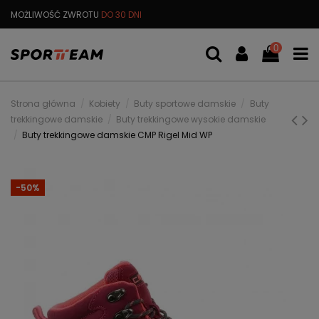
MOŻLIWOŚĆ ZWROTU
DO 30 DNI
DARMOWA
WYMIANA TOWARU
0
Strona główna
Kobiety
Buty sportowe damskie
Buty
trekkingowe damskie
Buty trekkingowe wysokie damskie
Buty trekkingowe damskie CMP Rigel Mid WP
-50%