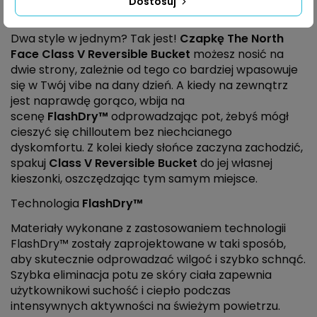
Dostosuj
Dwa style w jednym? Tak jest!
Czapkę The North
Face Class V Reversible Bucket
możesz nosić na
dwie strony, zależnie od tego co bardziej wpasowuje
się w Twój vibe na dany dzień. A kiedy na zewnątrz
jest naprawdę gorąco, wbija na
scenę
FlashDry™
odprowadzając pot, żebyś mógł
cieszyć się chilloutem bez niechcianego
dyskomfortu. Z kolei kiedy słońce zaczyna zachodzić,
spakuj
Class V Reversible Bucket
do jej własnej
kieszonki, oszczędzając tym samym miejsce.
Technologia
FlashDry™
Materiały wykonane z zastosowaniem technologii
FlashDry™ zostały zaprojektowane w taki sposób,
aby skutecznie odprowadzać wilgoć i szybko schnąć.
Szybka eliminacja potu ze skóry ciała zapewnia
użytkownikowi suchość i ciepło podczas
intensywnych aktywności na świeżym powietrzu.