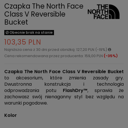
Czapka The North Face
Class V Reversible
Bucket
Obecnie brak na stanie
103,35 PLN
Najniższa cena z 30 dni przed obniżką: 127,20 PLN (-19%)
Cena rekomendowana przez producenta: 159,00 PLN
(-35%)
Czapka The North Face Class V Reversible Bucket
to akcesorium, które zmienia zasady gry.
Dwustronna konstrukcja i technologia
odprowadzania potu
FlashDry™
, sprawia że
zachowasz swój nienaganny styl bez względu na
warunki pogodowe.
Kolor