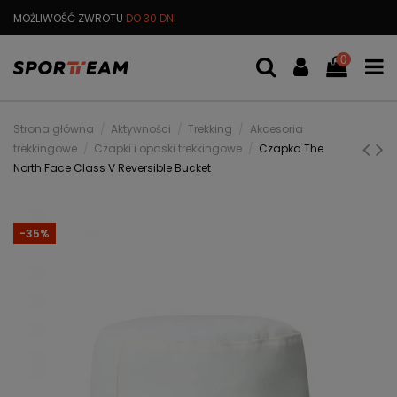
MOŻLIWOŚĆ ZWROTU
DO 30 DNI
DARMOWA
WYMIANA TOWARU
0
Strona główna
Aktywności
Trekking
Akcesoria
trekkingowe
Czapki i opaski trekkingowe
Czapka The
North Face Class V Reversible Bucket
-35%