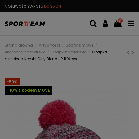
MOŻLIWOŚĆ ZWROTU
DO 30 DNI
DARMOWA
WYMIANA TOWARU
0
Strona główna
Aktywności
Sporty zimowe
Akcesoria narciarskie
Czapki narciarskie
Czapka
dziecięca Kombi Girly Blend JR Różowa
-50%
-10% z kodem MOVE