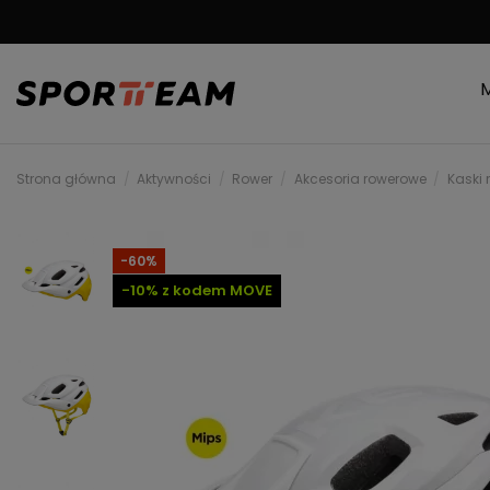
DARMOWA WYSYŁKA
Strona główna
Aktywności
Rower
Akcesoria rowerowe
Kaski
-60%
-10% z kodem MOVE