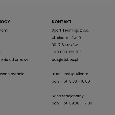
MIPS®
MOCY
KONTAKT
 nami
Sport Team sp. z o.o.
ul. Albatrosów 10
30-716 Kraków
u
+48 600 322 305
pienie od umowy
bok@stsklep.pl
awane pytania
Biuro Obsługi Klienta
pon. - pt. 8:00 - 16:00
Sklep Stacjonarny
pon. - pt. 09:00 - 17:00