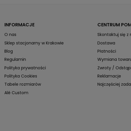
Technologia
Indeks
KED-11103041604
ean13
4036638099334
INFORMACJE
CENTRUM PO
» Podmiot odpowiedzialny
O nas
Skontaktuj się z
Sklep stacjonarny w Krakowie
Dostawa
Blog
Płatności
Regulamin
Wymiana towar
Polityka prywatności
Zwroty / Odstą
Polityka Cookies
Reklamacje
Tabele rozmiarów
Najczęściej zad
Alé Custom