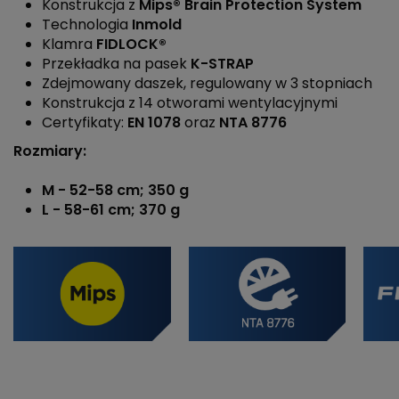
Konstrukcja z
Mips® Brain Protection System
Technologia
Inmold
Klamra
FIDLOCK®
Przekładka na pasek
K-STRAP
Zdejmowany daszek, regulowany w 3 stopniach
Konstrukcja z 14 otworami wentylacyjnymi
Certyfikaty:
EN 1078
oraz
NTA 8776
Rozmiary:
M - 52-58 cm; 3
50 g
L - 58-61 cm;
370 g
Płeć