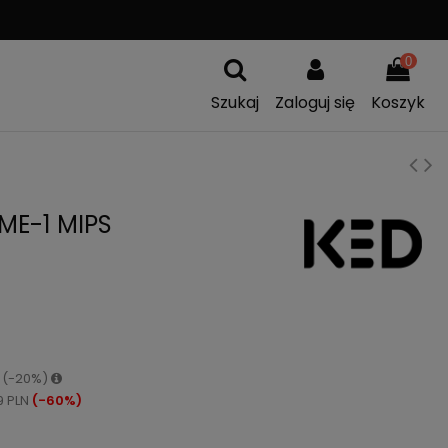
A
WYMIANA TOWARU
0
Szukaj
Zaloguj się
Koszyk
ME-1 MIPS
N (-20%)
9 PLN
(-60%)