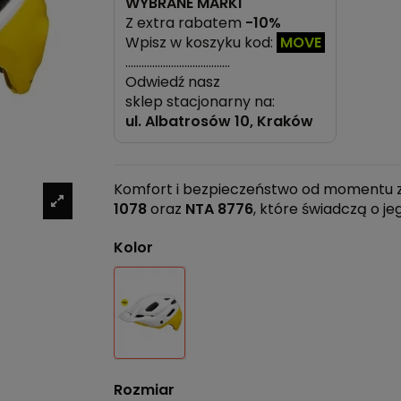
WYBRANE MARKI
Z extra rabatem
-10%
Wpisz w koszyku kod:
MOVE
…………………………………
Odwiedź nasz
sklep stacjonarny na:
ul.
Albatrosów 10, Kraków
Komfort i bezpieczeństwo od momentu z
1078
oraz
NTA 8776
, które świadczą o je
Kolor
Biały
Rozmiar