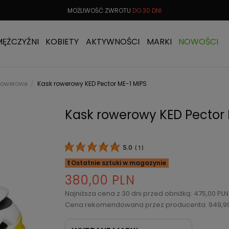
 OD
299 PLN
MOŻLIWOŚĆ ZWROTU
DO 30 DNI
DARMOW
MĘŻCZYŹNI
KOBIETY
AKTYWNOŚCI
MARKI
NOWOŚCI
 rowerowe
Kask rowerowy KED Pector ME-1 MIPS
Kask rowerowy KED Pector 
5.0
(
1
)
Ostatnie sztuki w magazynie
380,00 PLN
Najniższa cena z 30 dni przed obniżką: 475,00 PL
Cena rekomendowana przez producenta: 949,9