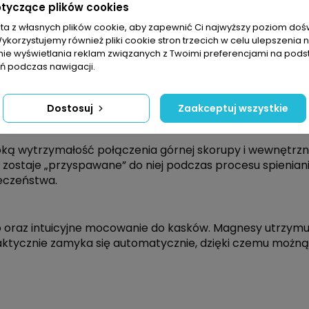
otyczące plików cookies
dej sytuacji.
sta z własnych plików cookie, aby zapewnić Ci najwyższy poziom do
Wykorzystujemy również pliki cookie stron trzecich w celu ulepszenia 
nie wyświetlania reklam związanych z Twoimi preferencjami na pods
alną absorpcję uderzenia w przypadku upadku. Mips® B
 podczas nawigacji.
ku ostrego kąta uderzenia. Siły rotacyjne działające
rcia Mips® Brain-Protection-System umożliwia przesuwan
 mózg mogą dzięki temu być skuteczne zredukowane.
Dostosuj
Zaakceptuj wszystkie
ą wytrzymałość połączenia górnej skorupy i wewnętrzne
 zostaje „przyspawane” do niej podczas procesu spienia
eczeństwa.
raz intuicyjne mocowanie do kasków. Magnesy utrzymują 
ktycznie zamyka się automatycznie, dzięki czemu możną 