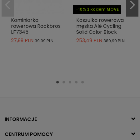
-10% z kodem MOVE
Kominiarka
Koszulka rowerowa
rowerowa Rockbros
męska Alé Cycling
LF7345
Solid Color Block
27,99 PLN
253,49 PLN
39,99 PLN
389,99 PLN
INFORMACJE
CENTRUM POMOCY