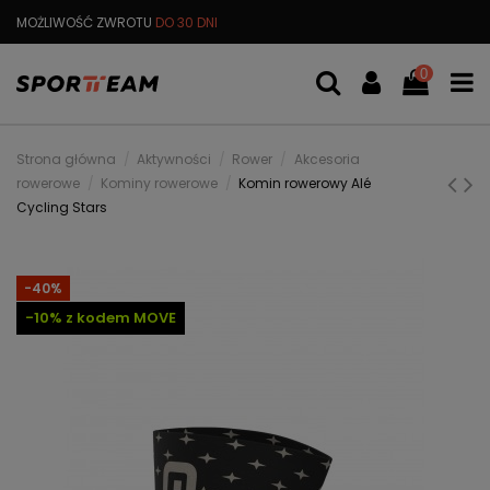
MOŻLIWOŚĆ ZWROTU
DO 30 DNI
DARMOWA
WYMIANA TOWARU
0
Strona główna
Aktywności
Rower
Akcesoria
rowerowe
Kominy rowerowe
Komin rowerowy Alé
Cycling Stars
-40%
-10% z kodem MOVE