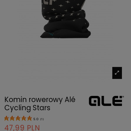
Komin rowerowy Alé
Cycling Stars
5.0
(
1
)
47,99 PLN