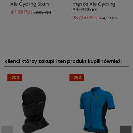
Alé Cycling Stars
męska Alé Cycling
PR-R Stars
47,99 PLN
79,99 PLN
287,50 PLN
574,99 PLN
Klienci którzy zakupili ten produkt kupili również:
-30%
-35%