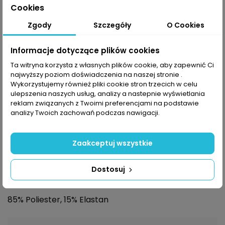
Opis
Cookies
Zgody
Szczegóły
O Cookies
Alé Cycling Stars to komin rowerowy, który łączy w
sobie komfort z gwieździstym designem. Materiał, z
Informacje dotyczące plików cookies
którego jest wykonany, charakteryzuje wysoka
Ta witryna korzysta z własnych plików cookie, aby zapewnić Ci
oddychalność oraz niezwykła miękkość. Jeżeli szyje
najwyższy poziom doświadczenia na naszej stronie .
otula ten model możesz być pewny o jej komfort.
Wykorzystujemy również pliki cookie stron trzecich w celu
ulepszenia naszych usług, analizy a nastepnie wyświetlania
Cechy:
reklam związanych z Twoimi preferencjami na podstawie
analizy Twoich zachowań podczas nawigacji.
Materiał miękki w dotyku
Wysoka oddychalność
Zaakceptuj wszystkie
Uniwersalny rozmiar
Wygodny krój
Materiał:
Active 2.0 UPF30+
Dostosuj
Skład:
85% Poliester, 15% Elastan