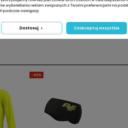
nie wyświetlania reklam związanych z Twoimi preferencjami na pods
 podczas nawigacji.
Dostosuj
Zaakceptuj wszystkie
Unisex
Alé Cycling AW21
-40%