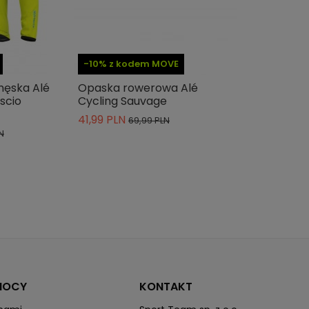
-10% z kodem MOVE
męska Alé
Opaska rowerowa Alé
scio
Cycling Sauvage
41,99 PLN
69,99 PLN
N
MOCY
KONTAKT