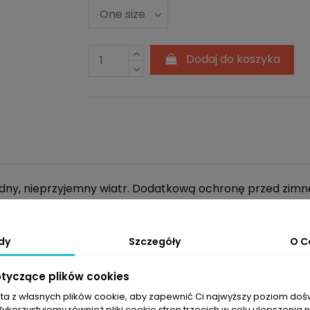
Dodaj do koszyka
łodny, nieprzyjemny wiatr. Dodatkową ochronę przed zi
informacja, że produkt ten jest w pełni ekologiczny.
przyjemny komfort termiczny i wysoką oddychalność. Do
dy
Szczegóły
O C
otyczące plików cookies
sta z własnych plików cookie, aby zapewnić Ci najwyższy poziom do
Wykorzystujemy również pliki cookie stron trzecich w celu ulepszenia 