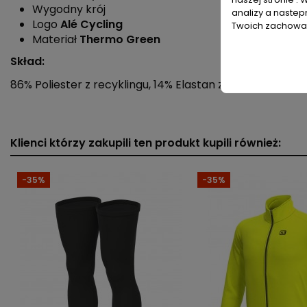
Wygodny krój
analizy a nastep
Logo
Alé Cycling
Twoich zachowań
Materiał
Thermo Green
Skład:
86% Poliester z recyklingu, 14% Elastan z recyklingu
Płeć
Kolekcja
Klienci którzy zakupili ten produkt kupili również:
Indeks
L22092403
-35%
-35%
ean13
8055528386657
» Podmiot odpowiedzialny