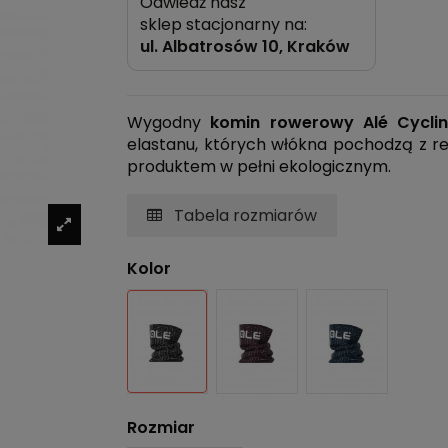
Odwiedź nasz
sklep stacjonarny na:
ul.
Albatrosów 10, Kraków
Wygodny
komin rowerowy Alé Cycli
elastanu, których włókna pochodzą z re
produktem w pełni ekologicznym.
Tabela rozmiarów
Kolor
Czarno-szary
Czarno-różowy
Granatowo-b
Rozmiar