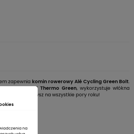
mnem zapewnia
komin rowerowy Alé Cycling Green Bolt
.
 Bowiem materiał
Thermo Green
, wykorzystuje włókna
skonały towarzysz na wszystkie pory roku!
ookies
świadczenia na
naszych usług,