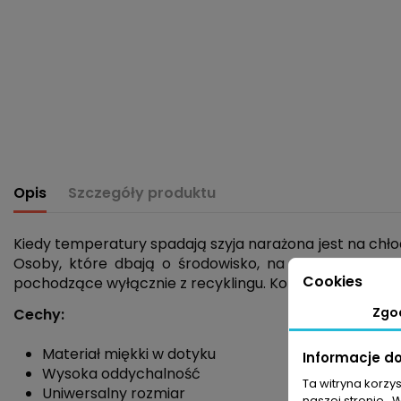
Opis
Szczegóły produktu
Kiedy temperatury spadają szyja narażona jest na ch
Osoby, które dbają o środowisko, na pewno ucieszy 
Cookies
pochodzące wyłącznie z recyklingu. Komin gwarantuje 
Zgo
Cechy:
Materiał miękki w dotyku
Informacje d
Wysoka oddychalność
Ta witryna korzy
Uniwersalny rozmiar
naszej stronie . 