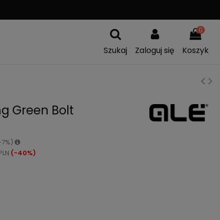
A
WYMIANA TOWARU
0
Szukaj
Zaloguj się
Koszyk
g Green Bolt
(-7%)
PLN
(-40%)