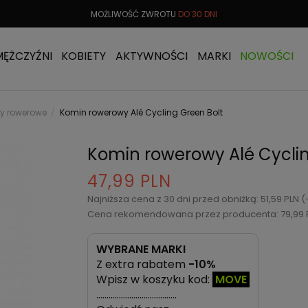
 OD
299 PLN
MOŻLIWOŚĆ ZWROTU
DO 30 DNI
DARMOW
MĘŻCZYŹNI
KOBIETY
AKTYWNOŚCI
MARKI
NOWOŚCI
y rowerowe
Komin rowerowy Alé Cycling Green Bolt
Komin rowerowy Alé Cyclin
47,99 PLN
Najniższa cena z 30 dni przed obniżką: 51,59 PLN 
Cena rekomendowana przez producenta: 79,99 
WYBRANE MARKI
Z extra rabatem
-10%
Wpisz w koszyku kod:
MOVE
…………………………………