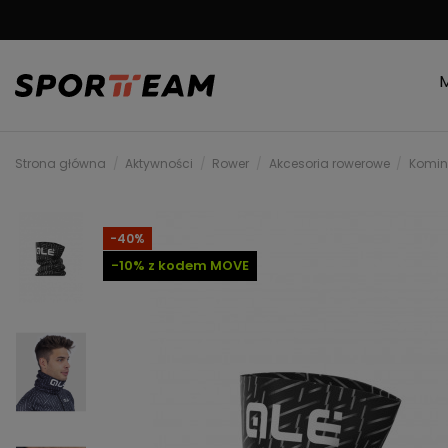
DARMOWA WYSYŁKA
Strona główna
Aktywności
Rower
Akcesoria rowerowe
Komin
-40%
-10% z kodem MOVE