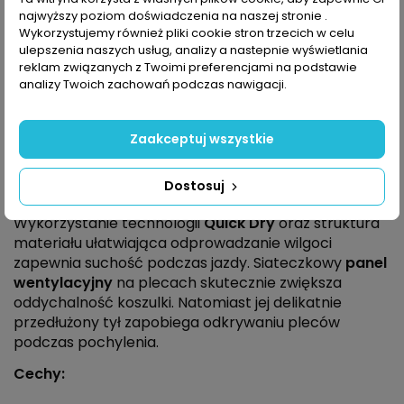
najwyższy poziom doświadczenia na naszej stronie .
Wykorzystujemy również pliki cookie stron trzecich w celu
ulepszenia naszych usług, analizy a nastepnie wyświetlania
reklam związanych z Twoimi preferencjami na podstawie
analizy Twoich zachowań podczas nawigacji.
Opis
Zaakceptuj wszystkie
Endurance Jannie to damska koszulka rowerowa,
Dostosuj
która idealnie sprawdzi się podczas wycieczek MTB.
Wykorzystanie technologii
Quick Dry
oraz struktura
materiału ułatwiająca odprowadzanie wilgoci
zapewnia suchość podczas jazdy. Siateczkowy
panel
wentylacyjny
na plecach skutecznie zwiększa
oddychalność koszulki. Natomiast jej delikatnie
przedłużony tył zapobiega odkrywaniu pleców
podczas pochylenia.
Cechy: