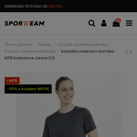
DARMOWA WYSYŁKA OD
299 PLN
MOŻLIWOŚĆ ZWROTU
DO 30 DN
0
Strona główna
Kobiety
Koszulki sportowe damskie
Koszulki rowerowe damskie
Koszulka rowerowa damska
MTB Endurance Jannie S/S
-46%
-10% z kodem MOVE