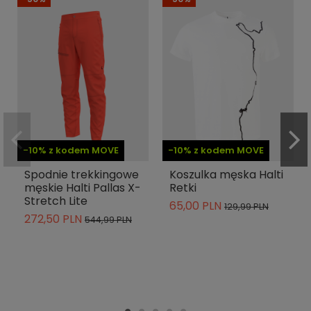
-10% z kodem MOVE
-10% z kodem MOVE
Spodnie trekkingowe
Koszulka męska Halti
męskie Halti Pallas X-
Retki
Stretch Lite
65,00 PLN
129,99 PLN
272,50 PLN
544,99 PLN