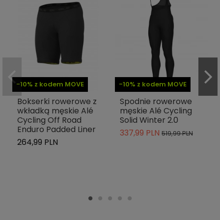
-10% z kodem MOVE
-10% z kodem MOVE
Bokserki rowerowe z
Spodnie rowerowe
wkładką męskie Alé
męskie Alé Cycling
Cycling Off Road
Solid Winter 2.0
Enduro Padded Liner
337,99 PLN
519,99 PLN
264,99 PLN