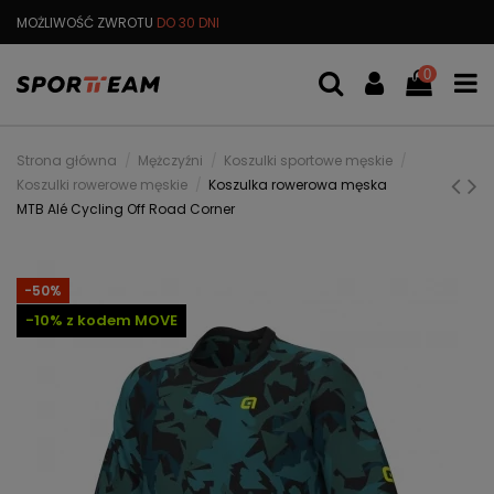
MOŻLIWOŚĆ ZWROTU
DO 30 DNI
DARMOWA
WYMIANA TOWARU
0
Strona główna
Mężczyźni
Koszulki sportowe męskie
Koszulki rowerowe męskie
Koszulka rowerowa męska
MTB Alé Cycling Off Road Corner
-50%
-10% z kodem MOVE