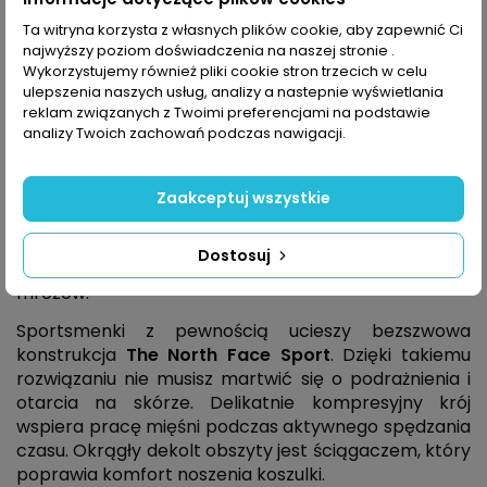
Opis
Ta witryna korzysta z własnych plików cookie, aby zapewnić Ci
najwyższy poziom doświadczenia na naszej stronie .
Wykorzystujemy również pliki cookie stron trzecich w celu
ulepszenia naszych usług, analizy a nastepnie wyświetlania
Koszulka termoaktywna The North Face Sport
to
reklam związanych z Twoimi preferencjami na podstawie
prawdziwy must-have dla zapalonych kobiet, które
analizy Twoich zachowań podczas nawigacji.
aktywnie spędzają czas zimą. Bluzka oferuje wysoki
poziom transportu wilgoci, a dzięki strategicznie
rozmieszczonym otworom wentylacyjnym jest
Zaakceptuj wszystkie
niezwykle oddychająca. Mieszanka syntetycznych
włókien zadba o utrzymanie odpowiedniej
Dostosuj
temperatury ciała, nawet podczas największych
mrozów.
Sportsmenki z pewnością ucieszy bezszwowa
konstrukcja
The North Face Sport
. Dzięki takiemu
rozwiązaniu nie musisz martwić się o podrażnienia i
otarcia na skórze. Delikatnie kompresyjny krój
wspiera pracę mięśni podczas aktywnego spędzania
czasu. Okrągły dekolt obszyty jest ściągaczem, który
poprawia komfort noszenia koszulki.