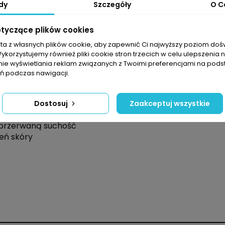
dy
Szczegóły
O C
ybakteryjnymi wełny merino, które zapobiegają powstaw
 szwy eliminują ryzyko podrażnień zapewniając maksym
otyczące plików cookies
re szukają najwyższej jakości i funkcjonalności w wymaga
sta z własnych plików cookie, aby zapewnić Ci najwyższy poziom do
Wykorzystujemy również pliki cookie stron trzecich w celu ulepszenia 
nie wyświetlania reklam związanych z Twoimi preferencjami na pods
ełny merino
 podczas nawigacji.
reningi i wymagające wyprawy
 się do sylwetki
omfort cieplny w każdych warunkach
Dostosuj
Zaakceptuj wszystkie
ające powstawaniu nieprzyjemnych zapachów
eprzerwaną suchość
nień skóry
Kobiety
Koszulka