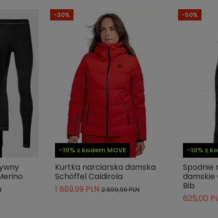
Dopasowany
-30%
-50%
Lyocell
Długi rękaw
Termoaktywność
Schoeller® Dryskin
-10% z kodem MOVE
-10% z 
tywny
Kurtka narciarska damska
Spodnie 
Merino
Schöffel Caldirola
damskie 
Bib
1 889,99 PLN
N
2 699,99 PLN
625,00 P