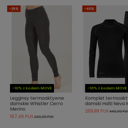
Krój
-25%
-40%
Materiał dominujący
Długość rękawa
Cechy
Technologia
Indeks
28-13354-9665
ean13
4063098085195
» Podmiot odpowiedzialny
-10% z kodem MOVE
-10% z kodem MOVE
Legginsy termoaktywne
Komplet termoak
damskie Whistler Cerro
damski Halti Neva 
Merino
269,99 PLN
449,99 PL
187,49 PLN
249,99 PLN