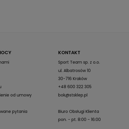
MOCY
KONTAKT
 nami
Sport Team sp. z o.o.
ul. Albatrosów 10
30-716 Kraków
u
+48 600 322 305
pienie od umowy
bok@stsklep.pl
awane pytania
Biuro Obsługi Klienta
pon. - pt. 8:00 - 16:00