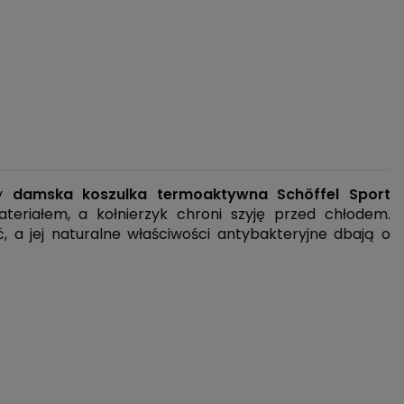
dy
damska
koszulka
termoaktywna
Schöffel Sport
teriałem, a kołnierzyk chroni szyję przed chłodem.
 a jej naturalne właściwości antybakteryjne dbają o