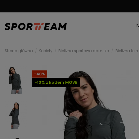
DARMOWA WYSYŁKA
Strona główna
Kobiety
Bielizna sportowa damska
Bielizna t
-40%
-10% z kodem MOVE