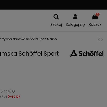
A
WYMIANA TOWARU
0
Szukaj
Zaloguj się
Koszyk
aktywna damska Schöffel Sport Merino
mska Schöffel Sport
N (-25%)
9 PLN
(-40%)