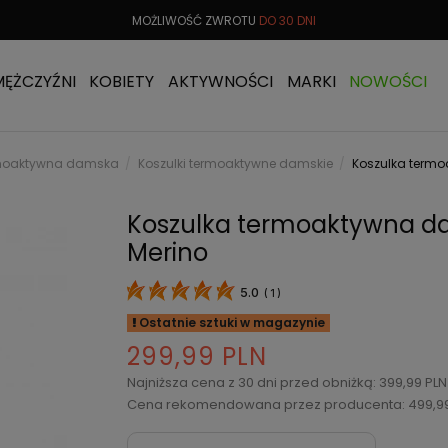
 OD
299 PLN
MOŻLIWOŚĆ ZWROTU
DO 30 DNI
DARMOW
MĘŻCZYŹNI
KOBIETY
AKTYWNOŚCI
MARKI
NOWOŚCI
ermoaktywna damska
Koszulki termoaktywne damskie
Koszulka termo
Koszulka termoaktywna da
Merino
5.0
(
1
)
Ostatnie sztuki w magazynie
299,99 PLN
Najniższa cena z 30 dni przed obniżką: 399,99 PL
Cena rekomendowana przez producenta: 499,9