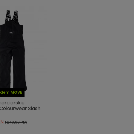
kodem MOVE
narciarskie
Colourwear Slash
LN
1 249,99 PLN