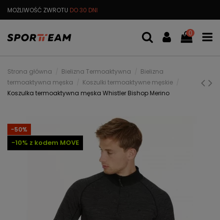
MOŻLIWOŚĆ ZWROTU
DO 30 DNI
DARMOWA
WYMIANA TOWARU
0
Strona główna
Bielizna Termoaktywna
Bielizna
termoaktywna męska
Koszulki termoaktywne męskie
Koszulka termoaktywna męska Whistler Bishop Merino
-50%
-10% z kodem MOVE