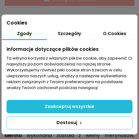
Cookies
Zgody
Szczegóły
O Cookies
Powiadom mnie kiedy dostępne
Informacje dotyczące plików cookies
Ta witryna korzysta z własnych plików cookie, aby zapewnić Ci
najwyższy poziom doświadczenia na naszej stronie .
Wykorzystujemy również pliki cookie stron trzecich w celu
ulepszenia naszych usług, analizy a nastepnie wyświetlania
Opis
reklam związanych z Twoimi preferencjami na podstawie
analizy Twoich zachowań podczas nawigacji.
Niskie temperatury potrafią dać w kość podczas
Zaakceptuj wszystkie
aktywności na świeżym powietrzu. Dlatego warto
mieć na sobie bieliznę termoaktywną, która w
chłodne dni utrzyma Twój organizm w odpowiednim
Dostosuj
cieple.
Koszulka termoaktywna Whistler Bishop
Merino
wykonana została z wełny merynosów,