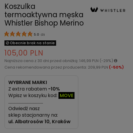
Koszulka
termoaktywna męska
Whistler Bishop Merino
5.0
(
3
)
Obecnie brak na stanie
105,00 PLN
Najniższa cena z 30 dni przed obniżką: 146,99 PLN (-29%)
Cena rekomendowana przez producenta: 209,99 PLN
(-50%)
WYBRANE MARKI
Z extra rabatem
-10%
Wpisz w koszyku kod:
MOVE
…………………………………
Odwiedź nasz
sklep stacjonarny na:
ul.
Albatrosów 10, Kraków