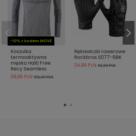
-10% z kodem MOVE
Koszulka
Rękawiczki rowerowe
termoaktywna
Rockbros S077-6BK
męska Halti Free
34,99 PLN
49,99 PLN
Recy Seamless
119,99 PLN
199,99 PLN