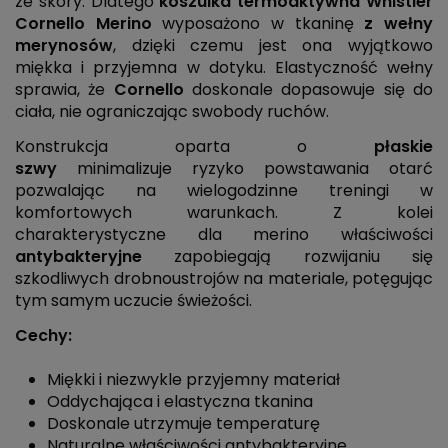
ze skóry. Dlatego
koszulka termoaktywna Whistler
Cornello Merino
wyposażono w tkaninę
z wełny
merynosów
, dzięki czemu jest ona wyjątkowo
miękka i przyjemna w dotyku. Elastyczność wełny
sprawia, że
Cornello
doskonale dopasowuje się do
ciała, nie ograniczając swobody ruchów.
Konstrukcja oparta o
płaskie
szwy
minimalizuje ryzyko powstawania otarć
pozwalając na wielogodzinne treningi w
komfortowych warunkach. Z kolei
charakterystyczne dla merino właściwości
antybakteryjne
zapobiegają rozwijaniu się
szkodliwych drobnoustrojów na materiale, potęgując
tym samym uczucie świeżości.
Cechy:
Miękki i niezwykle przyjemny materiał
Oddychająca i elastyczna tkanina
Doskonale utrzymuje temperaturę
Naturalne właściwości antybakteryjne