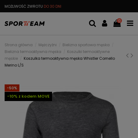
MOŻLIWOŚĆ ZWROTU
DO 30 DNI
DARMOWA
WYMIANA TOWARU
0
Strona główna
Mężczyźni
Bielizna sportowa męska
Bielizna termoaktywna męska
Koszulki termoaktywne
męskie
Koszulka termoaktywna męska Whistler Cornello
Merino L/S
-50%
-10% z kodem MOVE