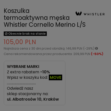
Koszulka
termoaktywna męska
Whistler Cornello Merino L/S
Obecnie brak na stanie
105,00 PLN
Najniższa cena z 30 dni przed obniżką: 146,99 PLN (-29%)
Cena rekomendowana przez producenta: 209,99 PLN
(-50%)
WYBRANE MARKI
Z extra rabatem
-10%
Wpisz w koszyku kod:
MOVE
…………………………………
Odwiedź nasz
sklep stacjonarny na:
ul.
Albatrosów 10, Kraków