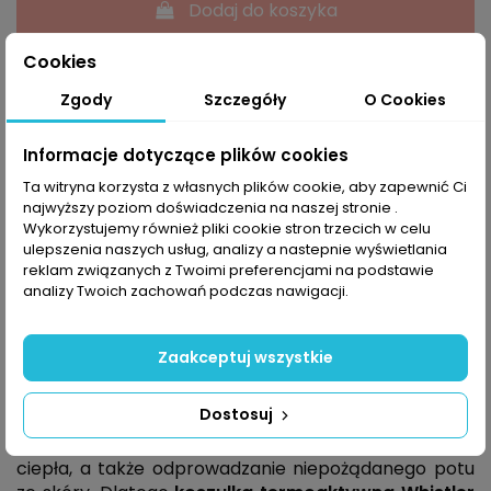
Dodaj do koszyka
Cookies
Zgody
Szczegóły
O Cookies
Informacje dotyczące plików cookies
Powiadom mnie kiedy dostępne
Ta witryna korzysta z własnych plików cookie, aby zapewnić Ci
najwyższy poziom doświadczenia na naszej stronie .
Wykorzystujemy również pliki cookie stron trzecich w celu
ulepszenia naszych usług, analizy a nastepnie wyświetlania
reklam związanych z Twoimi preferencjami na podstawie
Opis
analizy Twoich zachowań podczas nawigacji.
Zaakceptuj wszystkie
Bielizna termoaktywna to szczególnie
istotna warstwa odzieży, ważna zwłaszcza podczas
Dostosuj
uprawiania sportu zimą. Odpowiada ona
jednocześnie za dostarczenie wymaganej ilości
ciepła, a także odprowadzanie niepożądanego potu