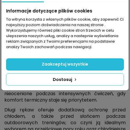
Informacje dotyczące plików cookies
Ta witryna korzysta z własnych plików cookie, aby zapewnić Ci
najwyższy poziom doświadczenia na naszej stronie .
Opis
Wykorzystujemy również pliki cookie stron trzecich w celu
ulepszenia naszych usług, analizy a nastepnie wyświetlania
reklam związanych z Twoimi preferencjami na podstawie
analizy Twoich zachowań podczas nawigacji.
Koszulka Halti Salves LS
to kluczowe wyposażenie
damskiej garderoby, szczególnie wiosną i jesienią.
Idealna do różnorodnych aktywności fizycznych
Zaakceptuj wszystkie
zapewnia pełną swobodę ruchów, dzięki
regularnemu krojowi, który nie jest ani za luźny, ani za
Dostosuj
ciasny. Koszulka wykonana jest z lekkiego, ale
trwałego poliestru, który szybko schnie, co jest
nieocenione podczas intensywnych ćwiczeń, gdy
komfort termiczny staje się priorytetem.
Długi rękaw oferuje dodatkową ochronę przed
chłodem, a także przed słońcem podczas
outdoorowych treningów, co czyni ją idealnym
wyborem na przejściowe pory roku oraz chłodniejsze