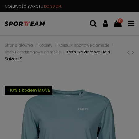
MOŻLIWOŚĆ ZWROTU
DO 30 DNI
DARMOWA
WYMIANA TOWARU
0
Strona główna
Kobiety
Koszulki sportowe damskie
Koszulki trekkingowe damskie
Koszulka damska Halti
Salves LS
-10% z kodem MOVE