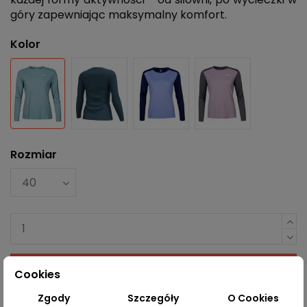
góry zapewniając maksymalny komfort.
Kolor
Błękitny
Niebieski
Fioletowy
Liliowy
Rozmiar
Dodaj do koszyka
Cookies
Zgody
Szczegóły
O Cookies