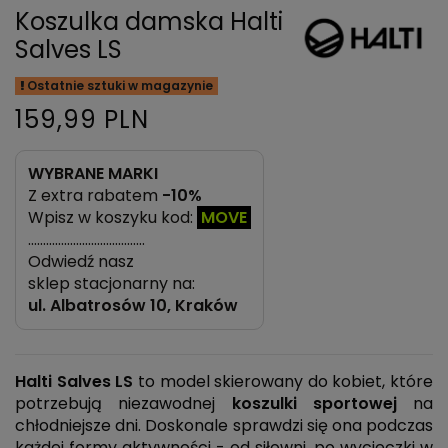
Koszulka damska Halti
Salves LS
Ostatnie sztuki w magazynie
159,99 PLN
WYBRANE MARKI
Z extra rabatem
-10%
Wpisz w koszyku kod:
MOVE
…………………………………
Odwiedź nasz
sklep stacjonarny na:
ul.
Albatrosów 10, Kraków
Halti Salves LS
to model skierowany do kobiet, które
potrzebują niezawodnej
koszulki sportowej
na
chłodniejsze dni. Doskonale sprawdzi się ona podczas
każdej formy aktywności - od siłowni, po wycieczki w