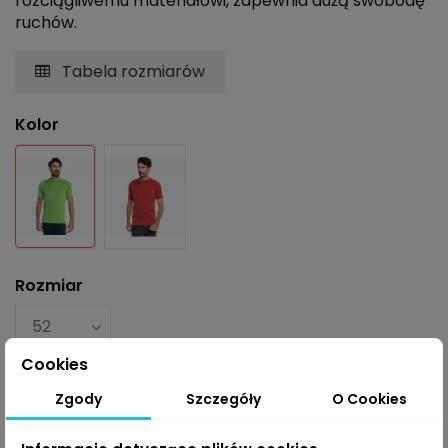
rozciągliwemu materiałowi, zapewnia dużą swobodę
ruchów.
Tabela rozmiarów
Kolor
Zielony
Czerwony
Rozmiar
Cookies
Zgody
Szczegóły
O Cookies