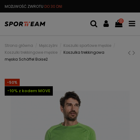
MOŻLIWOŚĆ ZWROTU
DO 30 DNI
DARMOWA
WYMIANA TOWARU
0
Strona główna
Mężczyźni
Koszulki sportowe męskie
Koszulki trekkingowe męskie
Koszulka trekkingowa
męska Schöffel Boise2
-50%
-10% z kodem MOVE