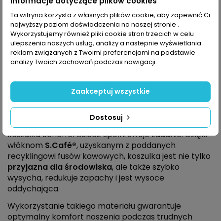
Informacje dotyczące plików cookies
Dodaj do koszyka
Ta witryna korzysta z własnych plików cookie, aby zapewnić Ci
najwyższy poziom doświadczenia na naszej stronie .
Wykorzystujemy również pliki cookie stron trzecich w celu
ulepszenia naszych usług, analizy a nastepnie wyświetlania
reklam związanych z Twoimi preferencjami na podstawie
analizy Twoich zachowań podczas nawigacji.
Opis
Zaakceptuj wszystkie
Na kilkudniowej wycieczce funkcjonalna koszula
Dostosuj
musi działać sprawnie. Możesz być pewny, że
koszulka Schöffel Boise2 spełni swoje zadanie. Dzięki
włóknom
S.Café®
, uzyskanym z poddanych
recyklingowi fusów kawowych, koszulka jest nie tylko
przyjazna dla środowiska
, ale także szybko
wysycha, redukuje zapachy i jest wysoce
oddychająca.
Wykorzystanie takiego materiału gwarantuje
optymalny komfort noszenia podczas trudnych