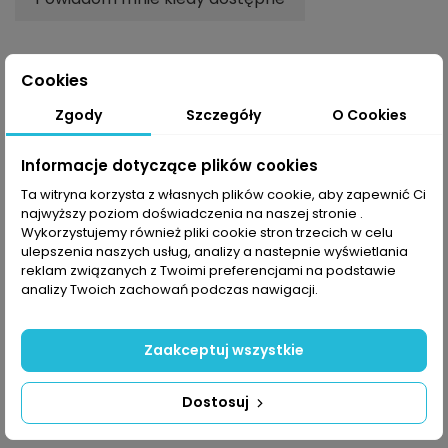
Cookies
Opis
Zgody
Szczegóły
O Cookies
Informacje dotyczące plików cookies
Koszulka męska Halti Matka
to wygodna i stylowa
Ta witryna korzysta z własnych plików cookie, aby zapewnić Ci
propozycja dla mężczyzn. Wykonana z miękkiego
najwyższy poziom doświadczenia na naszej stronie .
materiału, idealnie nadaje się zarówno do noszenia na
Wykorzystujemy również pliki cookie stron trzecich w celu
co dzień, jak i podczas różnych aktywności w górach.
ulepszenia naszych usług, analizy a nastepnie wyświetlania
reklam związanych z Twoimi preferencjami na podstawie
Lekka tkanina zapewnia komfort noszenia, będąc
analizy Twoich zachowań podczas nawigacji.
przyjemną dla skóry. Jednym z kluczowych atutów
koszulki
Matka
jest jej ekologiczny charakter –
wykonana jest z recyklingowanych materiałów.
Zaakceptuj wszystkie
Dodatkowo, produkcja odbywa się w Europie z
wykorzystaniem organicznej bawełny, co podkreśla
Dostosuj
zobowiązanie marki
Halti
do zrównoważonej mody i
troski o środowisko.