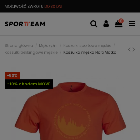
MOŻLIWOŚĆ ZWROTU
DO 30 DNI
DARMOWA
WYMIANA TOWARU
0
Strona główna
Mężczyźni
Koszulki sportowe męskie
Koszulki trekkingowe męskie
Koszulka męska Halti Matka
-50%
-10% z kodem MOVE