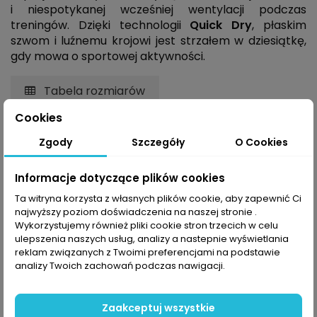
i niespotykanej wcześniej wentylacji podczas
treningów. Dzięki technologii
Quick Dry
, płaskim
szwom i luźnemu krojowi jest strzałem w dziesiątkę,
gdy mowa o sportowej aktywności.
Tabela rozmiarów
Cookies
Kolor
Zgody
Szczegóły
O Cookies
Biały
Informacje dotyczące plików cookies
Ta witryna korzysta z własnych plików cookie, aby zapewnić Ci
najwyższy poziom doświadczenia na naszej stronie .
Wykorzystujemy również pliki cookie stron trzecich w celu
ulepszenia naszych usług, analizy a nastepnie wyświetlania
Rozmiar
reklam związanych z Twoimi preferencjami na podstawie
analizy Twoich zachowań podczas nawigacji.
Zaakceptuj wszystkie