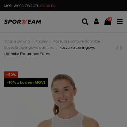
MOŻLIWOŚĆ ZWROTU
DO 30 DNI
DARMOWA
WYMIANA TOWARU
0
Strona główna
Kobiety
Koszulki sportowe damskie
Koszulki treningowe damskie
Koszulka treningowa
damska Endurance Yamy
-50%
-10% z kodem MOVE