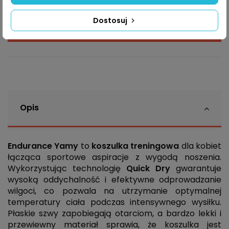
Dostosuj
Dodaj do koszyka
Opis
Endurance Yamy
to
koszulka treningowa
dla kobiet
łącząca sportowe aspiracje z wygodą noszenia.
Wykorzystując technologię
Quick Dry
gwarantuje
wysoką oddychalność i efektywne odprowadzanie
wilgoci, co pozwala na utrzymanie optymalnej
temperatury ciała podczas intensywnego wysiłku.
Płaskie szwy zapobiegają otarciom, a bardzo lekki i
przewiewny materiał sprawia, że koszulka jest