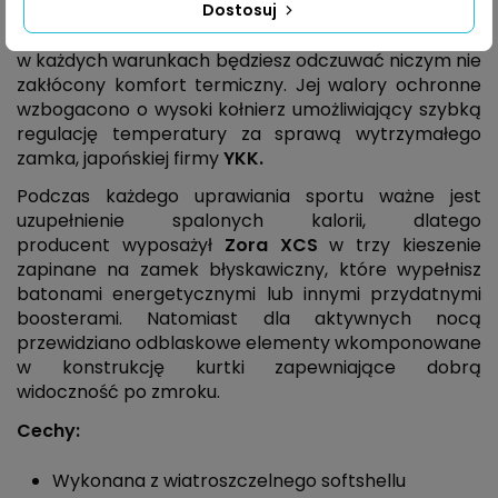
Dostosuj
Membrana 5000/1000
nie
tylko jest wodoodporna,
ale również stanowi barierę dla wiatru, dzięki czemu
w każdych warunkach będziesz odczuwać niczym nie
zakłócony komfort termiczny. Jej walory ochronne
wzbogacono o wysoki kołnierz umożliwiający szybką
regulację temperatury za sprawą wytrzymałego
zamka, japońskiej firmy
YKK.
Podczas każdego uprawiania sportu ważne jest
uzupełnienie spalonych kalorii, dlatego
producent wyposażył
Zora XCS
w trzy kieszenie
zapinane na zamek błyskawiczny, które wypełnisz
batonami energetycznymi lub innymi przydatnymi
boosterami. Natomiast dla aktywnych nocą
przewidziano odblaskowe elementy wkomponowane
w konstrukcję kurtki zapewniające dobrą
widoczność po zmroku.
Cechy:
Wykonana z wiatroszczelnego softshellu