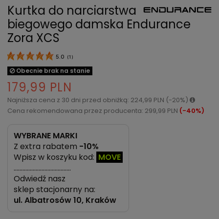
Kurtka do narciarstwa
biegowego damska Endurance
Zora XCS
5.0
(
1
)
Obecnie brak na stanie
179,99 PLN
Najniższa cena z 30 dni przed obniżką: 224,99 PLN (-20%)
Cena rekomendowana przez producenta: 299,99 PLN
(-40%)
WYBRANE MARKI
Z extra rabatem
-10%
Wpisz w koszyku kod:
MOVE
…………………………………
Odwiedź nasz
sklep stacjonarny na:
ul.
Albatrosów 10, Kraków