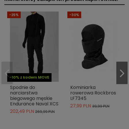
-25%
-30%
-10% z kodem MOVE
Spodnie do
Kominiarka
narciarstwa
rowerowa Rockbros
biegowego męskie
LF7345
Endurance Naval XCS
27,99 PLN
39,99 PLN
202,49 PLN
269,99 PLN