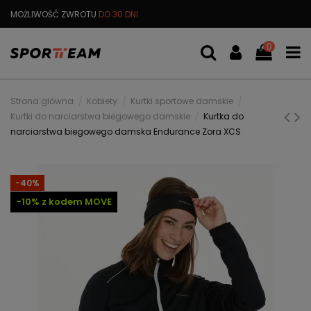
MOŻLIWOŚĆ ZWROTU
DO 30 DNI
DARMOWA
WYMIANA TOWARU
0
Strona główna
Kobiety
Kurtki sportowe damskie
Kurtki do narciarstwa biegowego damskie
Kurtka do
narciarstwa biegowego damska Endurance Zora XCS
-40%
-10% z kodem MOVE