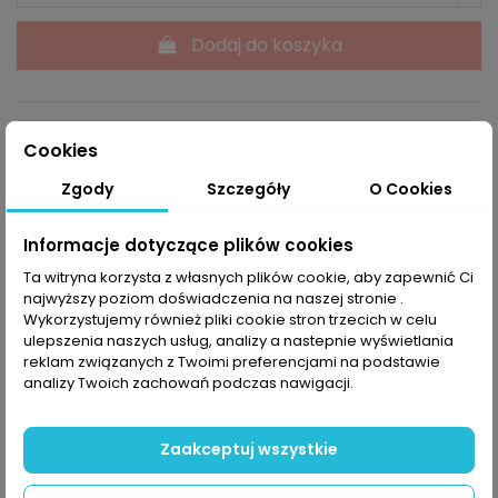
Dodaj do koszyka
Cookies
Zgody
Szczegóły
O Cookies
Powiadom mnie kiedy dostępne
Informacje dotyczące plików cookies
Ta witryna korzysta z własnych plików cookie, aby zapewnić Ci
najwyższy poziom doświadczenia na naszej stronie .
Wykorzystujemy również pliki cookie stron trzecich w celu
Opis
ulepszenia naszych usług, analizy a nastepnie wyświetlania
reklam związanych z Twoimi preferencjami na podstawie
analizy Twoich zachowań podczas nawigacji.
Zasmakuj zimowego szaleństwa z
Endurance Zora
XCS!
Ta wielozadaniowa kurtka staje naprzeciw
Zaakceptuj wszystkie
potrzebom biegaczek narciarskich, które oczekują
wydajnej ochrony przed opadami śniegu i deszczu.