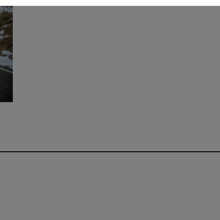
Mężczyźni
Swobodny
Długi rękaw
Zamek pełny
Brak
10000 / 10000