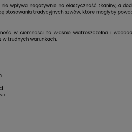
a nie wpływa negatywnie na elastyczność tkaniny, a do
ebę stosowania tradycyjnych szwów, które mogłyby powo
ność w ciemności to właśnie wiatroszczelna i wodoodp
sz w trudnych warunkach.
m
ci
two