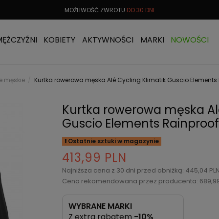
ZWROTU
DO 30 DNI
DARMOWA
WYMIANA TOWARU
MĘŻCZYŹNI
KOBIETY
AKTYWNOŚCI
MARKI
NOWOŚCI
we męskie
Kurtka rowerowa męska Alé Cycling Klimatik Guscio Elements
Kurtka rowerowa męska Alé
Guscio Elements Rainproof
Ostatnie sztuki w magazynie
413,99 PLN
Najniższa cena z 30 dni przed obniżką: 445,04 PL
Cena rekomendowana przez producenta: 689,9
WYBRANE MARKI
Z extra rabatem
-10%