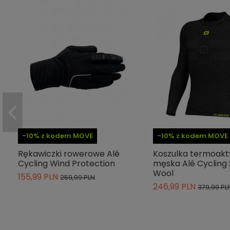
-10% z kodem MOVE
-10% z kodem MOVE
Rękawiczki rowerowe Alé
Koszulka termoak
Cycling Wind Protection
męska Alé Cycling
Wool
155,99 PLN
259,99 PLN
246,99 PLN
379,99 PL