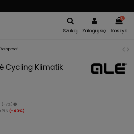
0
Szukaj
Zaloguj się
Koszyk
 Rainproof
 Cycling Klimatik
N (-7%)
9 PLN
(-40%)