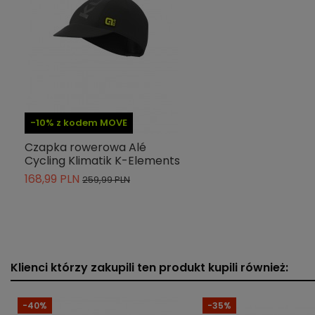
Kolekcja
Wiatroszczelność
Wodoodporność
Indeks
L03140119
-10% z kodem MOVE
ean13
8055528198786
Czapka rowerowa Alé
» Podmiot odpowiedzialny
Cycling Klimatik K-Elements
168,99 PLN
259,99 PLN
Klienci którzy zakupili ten produkt kupili również:
-40%
-35%