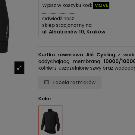
Wpisz w koszyku kod:
MOVE
…………………………………
Odwiedź nasz
sklep stacjonarny na:
ul.
Albatrosów 10, Kraków
Kurtka rowerowa Alé Cycling
z wodoo
oddychającą membraną
10000/1000
kołnierz, uszczelnione szwy oraz wodoo
Tabela rozmiarów
Kolor
Czarny