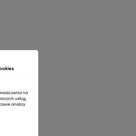
ookies
świadczenia na
naszych usług,
tawie analizy