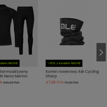
kodem MOVE
-10% z kodem MOVE
 termoaktywny
Komin rowerowy Alé Cycling
lti Neva Merino
Sharp
LN
47,99 PLN
449,99 PLN
79,99 PLN