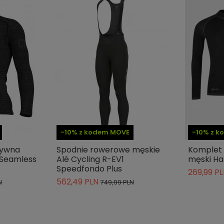
-10% z kodem MOVE
-10% z 
tywna
Spodnie rowerowe męskie
Komplet
 Seamless
Alé Cycling R-EV1
męski Ha
Speedfondo Plus
269,99 P
562,49 PLN
N
749,99 PLN