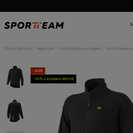
DARMOWA WYSYŁKA OD
299 PLN
MOŻLIWOŚĆ 
Strona główna
Mężczyźni
Kurtki sportowe męskie
Kurtki rowero
-40%
-10% z kodem MOVE