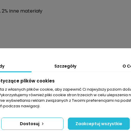
, 2% Inne materiały
dy
Szczegóły
O C
otyczące plików cookies
sta z własnych plików cookie, aby zapewnić Ci najwyższy poziom do
Wykorzystujemy również pliki cookie stron trzecich w celu ulepszenia 
nie wyświetlania reklam związanych z Twoimi preferencjami na pods
 podczas nawigacji.
Dostosuj
Zaakceptuj wszystkie