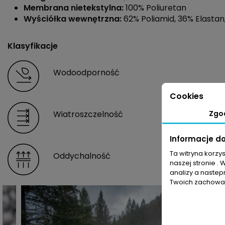
Membrana nietekstylna:
100% Poliuretan
Wyściółka wewnętrzna:
62% Poliamid, 36% Elastan
Klasyfikacje
Wodoodporność
Cookies
Wiatroszczelność
Zgo
Informacje d
Ta witryna korzy
Oddychalność
naszej stronie . 
analizy a nastep
Twoich zachowań