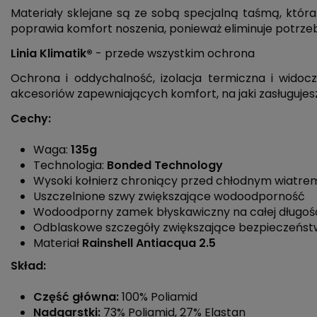
Materiały sklejane są ze sobą specjalną taśmą, któr
poprawia komfort noszenia, ponieważ eliminuje potrz
Linia Klimatik®
- przede wszystkim ochrona
Ochrona i oddychalność, izolacja termiczna i widocz
akcesoriów zapewniających komfort, na jaki zasługuje
Cechy:
Waga:
135g
Technologia:
Bonded Technology
Wysoki kołnierz chroniący przed chłodnym wiatre
Uszczelnione szwy zwiększające wodoodporność
Wodoodporny zamek błyskawiczny na całej długoś
Odblaskowe szczegóły zwiększające bezpieczeńs
Materiał
Rainshell Antiacqua 2.5
Skład:
Część główna:
100% Poliamid
Nadgarstki:
73% Poliamid, 27% Elastan