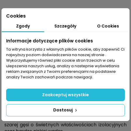
Cookies
Opis
Zgody
Szczegóły
O Cookies
Informacje dotyczące plików cookies
Kurtkę puchową The North Face Diablo Recycled
Ta witryna korzysta z własnych plików cookie, aby zapewnić Ci
zaprojektowano dla kobiet ceniących odzież, która
najwyższy poziom doświadczenia na naszej stronie .
oprócz rewelacyjnej wygody dostarczy
Wykorzystujemy również pliki cookie stron trzecich w celu
ulepszenia naszych usług, analizy a nastepnie wyświetlania
im szykownego wyglądu. Jej ponadczasowy krój z
reklam związanych z Twoimi preferencjami na podstawie
pikowanymi przeszyciami
Woven
nawiązuje do
analizy Twoich zachowań podczas nawigacji.
wiecznie modnych stylówek retro. Producent chcąc
połączyć nowoczesność z oldschoolowych
charakterem pokrył
Diablo Recycled
hydrofobową
Zaakceptuj wszystkie
powłoką
Durable Water Repellency
™
tworzącą
barierę dla wody i śniegu, dostarczając Ci
Dostosuj
niezachwianego komfortu termicznego. Pochodzi on
z ciepłego wypełnienia z recyglingowanego puchu
szarej gęsi o świetnych właściwościach izolacyjnych