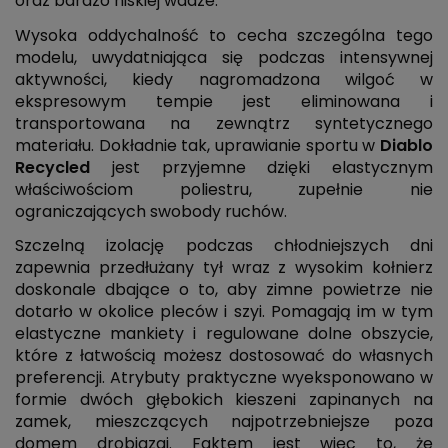
oraz bardzo niskiej wadze.
Wysoka oddychalność to cecha szczególna tego
modelu, uwydatniająca się podczas intensywnej
aktywności, kiedy nagromadzona wilgoć w
ekspresowym tempie jest eliminowana i
transportowana na zewnątrz syntetycznego
materiału. Dokładnie tak, uprawianie sportu w
Diablo
Recycled
jest
przyjemne dzięki elastycznym
właściwościom poliestru, zupełnie nie
ograniczających swobody ruchów.
Szczelną izolację podczas chłodniejszych dni
zapewnia przedłużany tył wraz z wysokim kołnierz
doskonale dbające o to, aby zimne powietrze nie
dotarło w okolice pleców i szyi. Pomagają im w tym
elastyczne mankiety i regulowane dolne obszycie,
które z łatwością możesz dostosować do własnych
preferencji. Atrybuty praktyczne
wyeksponowano
w
formie dwóch głębokich kieszeni zapinanych na
zamek, mieszczących najpotrzebniejsze poza
domem drobiazgi. Faktem jest więc to, że