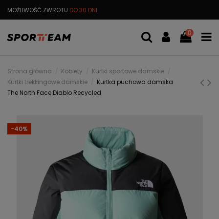
MOŻLIWOŚĆ ZWROTU
DO 30 DNI
DARMOWA
WYMIANA TOWARU
0
Strona główna
Kobiety
Kurtki sportowe damskie
Kurtki trekkingowe damskie
Kurtka puchowa damska
The North Face Diablo Recycled
-40%