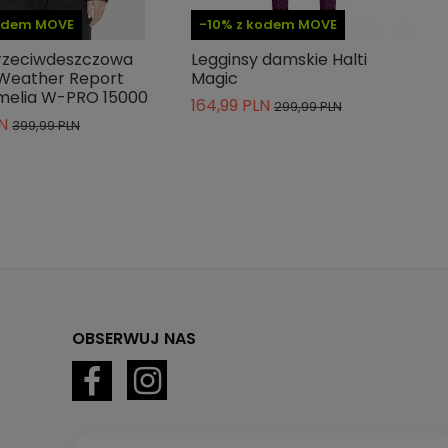
kodem MOVE
-10% z kodem MOVE
rzeciwdeszczowa
Legginsy damskie Halti
Weather Report
Magic
elia W-PRO 15000
164,99 PLN
299,99 PLN
N
399,99 PLN
OBSERWUJ NAS