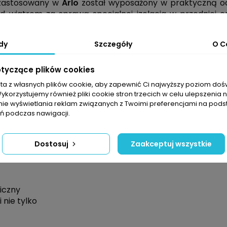
astosowany w
Arlo
został wyposażony w praktyczną oc
 wiatrem za sprawą specjalnej izolacja w przedniej oraz
ść garderoby każdego aktywnego mężczyzny.
dy
Szczegóły
O C
oskonałe właściwości termiczne oraz oddychalność. Wykon
otyczące plików cookies
kach pogodowych. Dzięki swoim właściwościom, PrimaLoft®
t termiczny.
sta z własnych plików cookie, aby zapewnić Ci najwyższy poziom do
Wykorzystujemy również pliki cookie stron trzecich w celu ulepszenia 
nie wyświetlania reklam związanych z Twoimi preferencjami na pods
 podczas nawigacji.
Dostosuj
Zaakceptuj wszystkie
YKK
iczny
 nie tylko