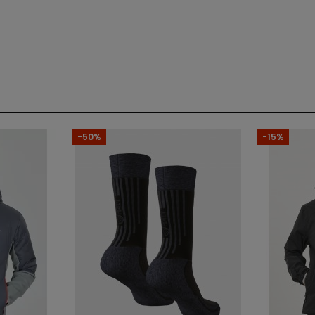
Kobiety
Kurtka
Normalny
-50%
-15%
Nylon
Długi rękaw
Wiatroszczelność
Zamek pełny
Z kieszeniami
Tak
PrimaLoft®