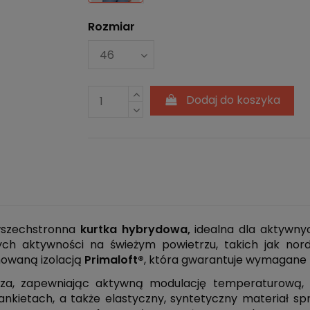
Rozmiar
Dodaj do koszyka
wszechstronna
kurtka hybrydowa,
idealna dla aktywnyc
ych aktywności na świeżym powietrzu, takich jak nordi
mowaną izolacją
Primaloft®
, która gwarantuje wymagane 
rza, zapewniając aktywną modulację temperaturową, k
ietach, a także elastyczny, syntetyczny materiał spraw