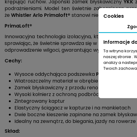
krępując ruchów. Japoński zamek błyskawiczny
YKK
z
podrażnieniami. Model ten świetnie zabezpiecza przed
że
Whistler Arlo
Primaloft®
stanowi niezastąpioną czę
Cookies
PrimaLoft®
Zgo
Innowacyjna technologia izolacyjna, która zapewnia d
Informacje d
sprawiając, że świetnie sprawdza się w różnych warun
odprowadzenie wilgoci, gwarantując wymagany komfor
Ta witryna korzy
naszej stronie . 
Cechy:
analizy a nastep
Twoich zachowań
Wysoce oddychająca podszewka
PrimaLoft®
Wiatroszczelny materiał w obrębie korpusu
Zamek błyskawiczny z przodu renomowanej marki
Wysoki kołnierz z ochroną podbródka
Zintegrowany kaptur
Elastyczny ściągacz w kapturze i na mankietach
Dwie boczne kieszenie zapinane na zamek błyskaw
Idealny na zewnątrz, do biegania, jazdy na rowerze i
Skład: