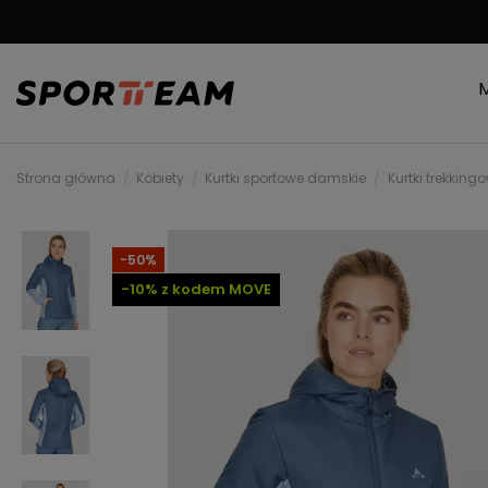
MOŻLIWOŚĆ ZWRO
Strona główna
Kobiety
Kurtki sportowe damskie
Kurtki trekkin
-50%
-10% z kodem MOVE