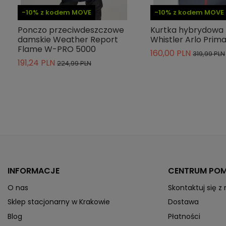
-10% z kodem MOVE
-10% z kodem MOVE
Indeks
W231130-2105
Ponczo przeciwdeszczowe
Kurtka hybrydowa
ean13
5715350203579
damskie Weather Report
Whistler Arlo Prima
Flame W-PRO 5000
» Podmiot odpowiedzialny
160,00 PLN
319,99 PLN
191,24 PLN
224,99 PLN
INFORMACJE
CENTRUM PO
O nas
Skontaktuj się z
Sklep stacjonarny w Krakowie
Dostawa
Blog
Płatności