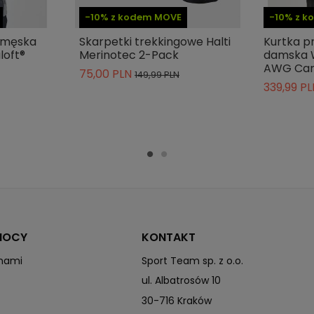
-10% z kodem MOVE
-10% z 
 męska
Skarpetki trekkingowe Halti
Kurtka p
loft®
Merinotec 2-Pack
damska 
AWG Cam
75,00 PLN
149,99 PLN
339,99 PL
MOCY
KONTAKT
 nami
Sport Team sp. z o.o.
ul. Albatrosów 10
30-716 Kraków