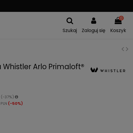
WYSYŁKA OD
299 PLN
0
Szukaj
Zaloguj się
Koszyk
histler Arlo Primaloft®
N (-37%)
 PLN
(-50%)