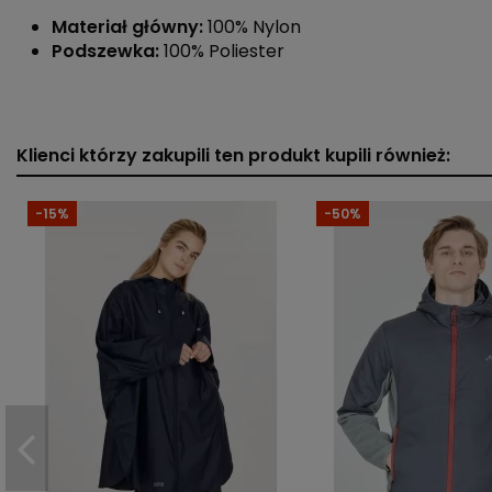
Materiał główny:
100% Nylon
Podszewka:
100% Poliester
Płeć
Typ produktu
Klienci którzy zakupili ten produkt kupili również:
Krój
-15%
-50%
Materiał dominujący
Długość rękawa
Cechy
Rodzaj zapięcia
Kieszenie
Kaptur
Technologia