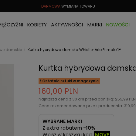
TU
DO 30 DNI
DARMOWA
WYMIANA TOWARU
DARMOWA 
MĘŻCZYŹNI
KOBIETY
AKTYWNOŚCI
MARKI
NOWOŚCI
gowe damskie
Kurtka hybrydowa damska Whistler Arlo Primaloft®
Kurtka hybrydowa damska W
Ostatnie sztuki w magazynie
160,00 PLN
Najniższa cena z 30 dni przed obniżką: 255,99 PL
Cena rekomendowana przez producenta: 319,99
WYBRANE MARKI
Z extra rabatem
-10%
Wpisz w koszyku kod:
MOVE