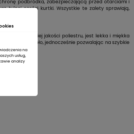
hronę podbródka, zabezpieczającą przed otarciami i
 tylnej części kurtki. Wszystkie te zalety sprawiają,
ookies
ana z wysokiej jakości poliestru, jest lekka i miękka
 utrzymuje ciepło, jednocześnie pozwalając na szybkie
świadczenia na
naszych usług,
tawie analizy