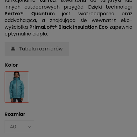
funkcjonalna
kurtka
, stworzona do turystyki lub
innych outdoorowych przygód. Dzięki technologii
Pertex® Quantum
jest wiatroodporna oraz
oddychająca, a znajdująca się wewnątrz eko-
wyściołka
PrimaLoft® Black Insulation Eco
zapewnia
optymalne ciepło.
Tabela rozmiarów
Kolor
Niebieski
Rozmiar