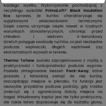
zapewniając niespotykany komfort podczas
każdego wysiłku. Wykorzystanie pochodzącej z
recyklingu wyściółki
PrimaLoft® Black Insulation
Eco
sprawia, że kurtka charakteryzuje się
wyjątkowymi właściwościami termicznymi.
Dzięki czemu utrzymuje ciepło nawet w trudnych
warunkach atmosferycznych, chroniąc przed
chłodem i wiatrem. 4-kierunkowy
stretch potęguje swobodę ruchów, co jest niezbędne
podczas wspinaczki, długich wędrówek czy
ekstremalnych wyzwań w terenie.
Thermo Tofane
została zaprojektowana z myślą o
praktyczności i funkcjonalności podczas wypraw.
Posiada zintegrowane kieszeń
Pack-Away
, które
pozwala z łatwością zwinąć do niej kurtkę,
oszczędzając miejsce w plecaku. Ta funkcja jest
niezwykle przydatna podczas podróży, gdy trzeba
zmierzyć się z ograniczoną ilością miejsca na
bagaż. Wbudowany kaptur jest nie tylko praktyczny,
ale także łatwo dopasowuje się do kształtu głowy,