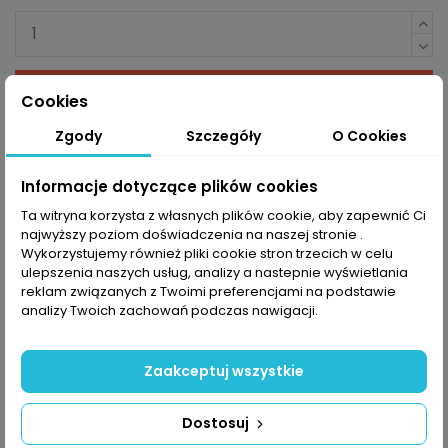
Dodaj do koszyka
Cookies
Zgody
Szczegóły
O Cookies
Informacje dotyczące plików cookies
Ta witryna korzysta z własnych plików cookie, aby zapewnić Ci
najwyższy poziom doświadczenia na naszej stronie .
Opis
Wykorzystujemy również pliki cookie stron trzecich w celu
ulepszenia naszych usług, analizy a nastepnie wyświetlania
reklam związanych z Twoimi preferencjami na podstawie
analizy Twoich zachowań podczas nawigacji.
Kurtka damska Schöffel Thermo
Tofane
zaprojektowano z myślą o alpinizmie,
trekkingu i innych aktywnościach na świeżym
Zaakceptuj wszystkie
powietrzu. Wykonana z zaawansowanej mieszanki
materiałów
Pertex® Quantum
łączy w sobie
Dostosuj
wiatroodporność i oddychalność,