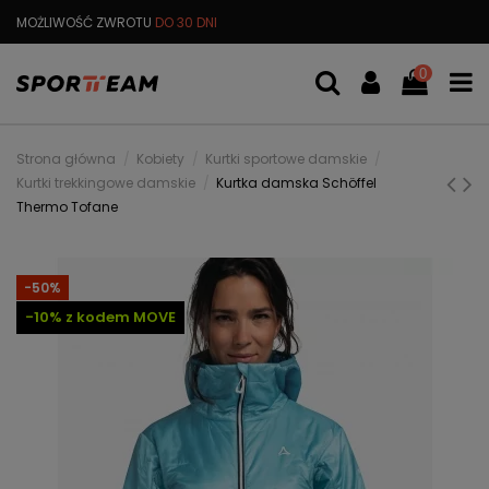
MOŻLIWOŚĆ ZWROTU
DO 30 DNI
DARMOWA
WYMIANA TOWARU
0
Strona główna
Kobiety
Kurtki sportowe damskie
Kurtki trekkingowe damskie
Kurtka damska Schöffel
Thermo Tofane
-50%
-10% z kodem MOVE