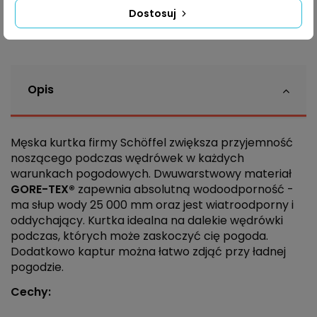
Powiadom mnie kiedy dostępne
Dostosuj
Opis
Męska kurtka firmy Schöffel zwiększa przyjemność
noszącego podczas wędrówek w każdych
warunkach pogodowych. Dwuwarstwowy materiał
GORE-TEX®
zapewnia absolutną wodoodporność -
ma słup wody 25 000 mm oraz jest wiatroodporny i
oddychający. Kurtka idealna na dalekie wędrówki
podczas, których może zaskoczyć cię pogoda.
Dodatkowo kaptur można łatwo zdjąć przy ładnej
pogodzie.
Cechy: