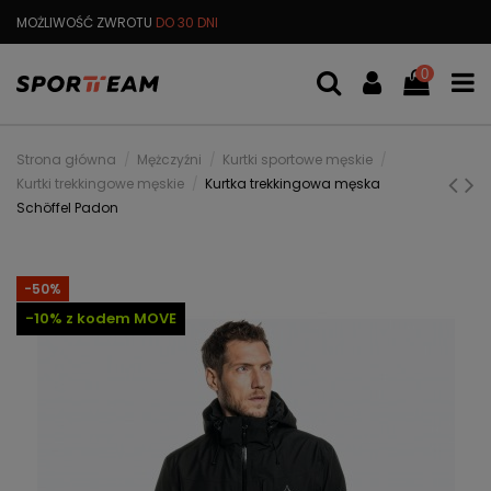
MOŻLIWOŚĆ ZWROTU
DO 30 DNI
DARMOWA
WYMIANA TOWARU
0
Strona główna
Mężczyźni
Kurtki sportowe męskie
Kurtki trekkingowe męskie
Kurtka trekkingowa męska
Schöffel Padon
-50%
-10% z kodem MOVE