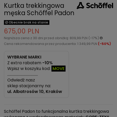
Kurtka trekkingowa
męska Schöffel Padon
Obecnie brak na stanie
675,00 PLN
Najniższa cena z 30 dni przed obniżką: 809,99 PLN (-17%)
Cena rekomendowana przez producenta: 1 349,99 PLN
(-50%)
WYBRANE MARKI
Z extra rabatem
-10%
Wpisz w koszyku kod:
MOVE
…………………………………
Odwiedź nasz
sklep stacjonarny na:
ul.
Albatrosów 10, Kraków
Schöffel Padon to funkcjonalna kurtka trekkingowa