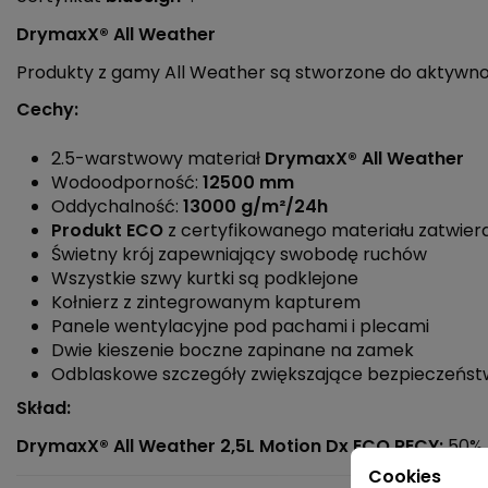
DrymaxX® All Weather
Produkty z gamy All Weather są stworzone do aktywno
Cechy:
2.5-warstwowy materiał
DrymaxX® All Weather
Wodoodporność:
12500 mm
Oddychalność:
13000 g/
m²
/24h
Produkt ECO
z certyfikowanego materiału zatwier
Świetny krój zapewniający swobodę ruchów
Wszystkie szwy kurtki są podklejone
Kołnierz z zintegrowanym kapturem
Panele wentylacyjne pod pachami i plecami
Dwie kieszenie boczne zapinane na zamek
Odblaskowe szczegóły zwiększające bezpieczeńs
Skład:
DrymaxX® All Weather 2,5L Motion Dx ECO RECY:
50% 
Cookies