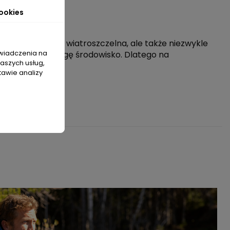
ookies
wodoodporna i wiatroszczelna, ale także niezwykle
świadczenia na
zięto pod uwagę środowisko. Dlatego na
naszych usług,
tawie analizy