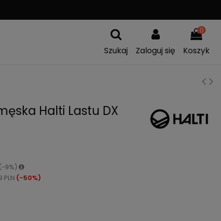
WYSYŁKA OD
299 PLN
0
Szukaj
Zaloguj się
Koszyk
ęska Halti Lastu DX
 (-9%)
9 PLN
(-50%)