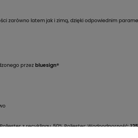
ści zarówno latem jak i zimą, dzięki odpowiednim param
dzonego przez
bluesign®
two
Poliester z recyklingu, 50% Poliester; Wodoodporność:
12