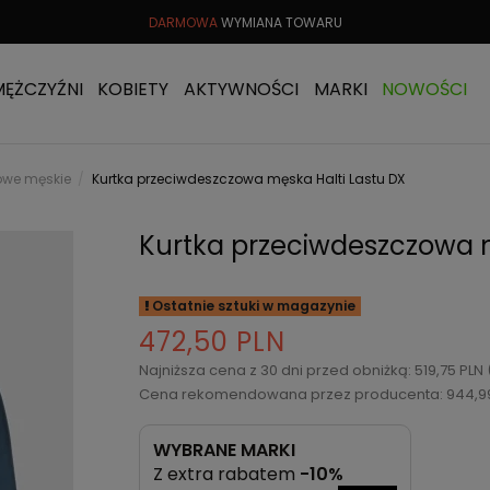
TU
DO 30 DNI
DARMOWA
WYMIANA TOWARU
DARMOWA 
MĘŻCZYŹNI
KOBIETY
AKTYWNOŚCI
MARKI
NOWOŚCI
gowe męskie
Kurtka przeciwdeszczowa męska Halti Lastu DX
Kurtka przeciwdeszczowa m
Ostatnie sztuki w magazynie
472,50 PLN
Najniższa cena z 30 dni przed obniżką: 519,75 PLN
Cena rekomendowana przez producenta: 944,9
WYBRANE MARKI
Z extra rabatem
-10%