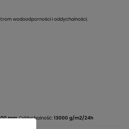
etrom wodoodporności i oddychalności.
500 mm
; Oddychalność:
13000 g/m2/24h