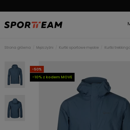
MOŻLIWOŚĆ ZWRO
Strona główna
Mężczyźni
Kurtki sportowe męskie
Kurtki trekkin
-50%
-10% z kodem MOVE