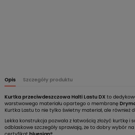
Opis
Szczegóły produktu
Kurtka przeciwdeszczowa Halti Lastu DX
to dedykowa
warstwowego materiału opartego o membranę
Dryma
Kurtka Lastu to nie tylko świetny materiał, ale równi
Lekka konstrukcja pozwala z łatwością złożyć kurtkę i 
odblaskowe szczegóły sprawiają, że to dobry wybór n
certyfikat
bluesign®
.