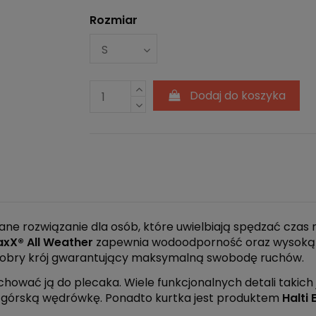
Rozmiar
Dodaj do koszyka
ne rozwiązanie dla osób, które uwielbiają spędzać czas
xX® All Weather
zapewnia wodoodporność oraz wysoką o
eż dobry krój gwarantujący maksymalną swobodę ruchów.
schować ją do plecaka. Wiele funkcjonalnych detali takich
a górską wędrówkę. Ponadto kurtka jest produktem
Halti