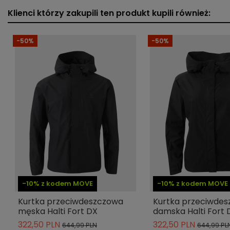
Typ produktu
Klienci którzy zakupili ten produkt kupili również:
Krój
-50%
-50%
Materiał dominujący
Długość rękawa
Cechy
Kieszenie
Kaptur
Kołnierz
-10% z kodem MOVE
-10% z kodem MOVE
Wywietrzniki
Kurtka przeciwdeszczowa
Kurtka przeciwde
męska Halti Fort DX
damska Halti Fort 
Podpinka
322,50 PLN
322,50 PLN
644,99 PLN
644,99 PL