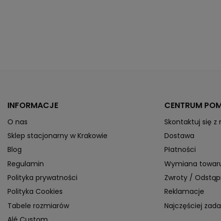
Wypełnienie
Technologie producenta
Indeks
064-0441-A35
ean13
6438519215174
» Podmiot odpowiedzialny
INFORMACJE
CENTRUM PO
O nas
Skontaktuj się z
Sklep stacjonarny w Krakowie
Dostawa
Blog
Płatności
Regulamin
Wymiana towar
Polityka prywatności
Zwroty / Odstą
Polityka Cookies
Reklamacje
Tabele rozmiarów
Najczęściej zad
Alé Custom