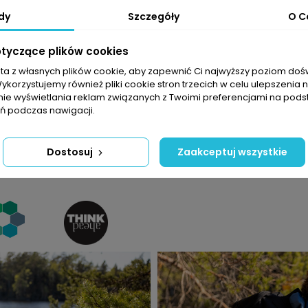
dy
Szczegóły
O C
otyczące plików cookies
wadzony na rynek w 1995 roku. Membrana jest nie tylko 
sta z własnych plików cookie, aby zapewnić Ci najwyższy poziom do
ozwoju Halti, przy opracowywaniu membrany DrymaxX® w
Wykorzystujemy również pliki cookie stron trzecich w celu ulepszenia 
st całkowicie bezfluorowa, wodoodporna powłoka.
nie wyświetlania reklam związanych z Twoimi preferencjami na pods
 podczas nawigacji.
Dostosuj
Zaakceptuj wszystkie