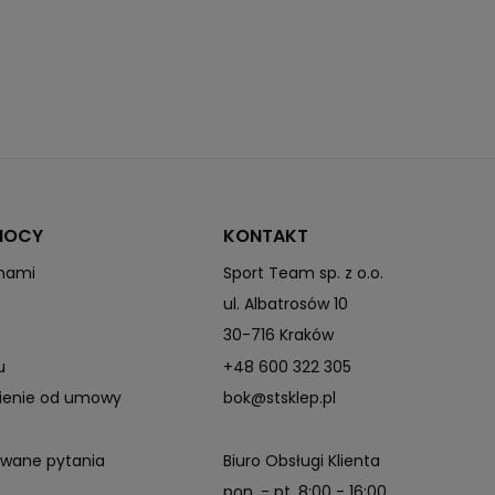
Brak ocieplenia
Halti DrymaxX® All Weather
MOCY
KONTAKT
 nami
Sport Team sp. z o.o.
ul. Albatrosów 10
30-716 Kraków
u
+48 600 322 305
pienie od umowy
bok@stsklep.pl
awane pytania
Biuro Obsługi Klienta
pon. - pt. 8:00 - 16:00