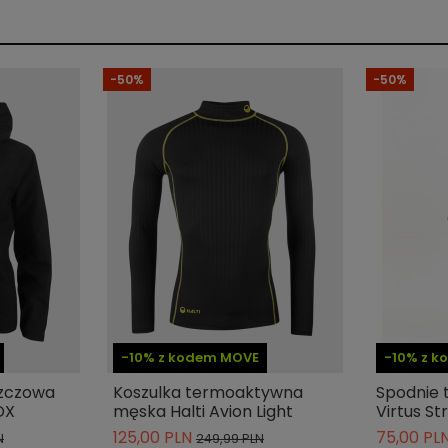
Kurtka
Normalny
-50%
-50%
Poliester
Długi rękaw
Klejone szwy
Wiatroszczelność
Wodoodporność
Z kieszeniami
Tak
Tak
-10% z kodem MOVE
-10% z 
Tak
szczowa
Koszulka termoaktywna
Spodnie 
DX
męska Halti Avion Light
Virtus St
Nie
125,00 PLN
75,00 PL
N
249,99 PLN