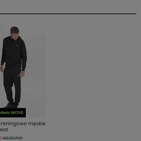
kodem MOVE
treningowe męskie
reat
N
149,99 PLN