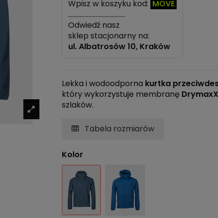
Wpisz w koszyku kod:
MOVE
…………………………………
Odwiedź nasz
sklep stacjonarny na:
ul.
Albatrosów 10, Kraków
Lekka i wodoodporna
kurtka przeciwde
który wykorzystuje membranę
DrymaxX
szlaków.
Tabela rozmiarów
Kolor
Błękitny
Niebieski