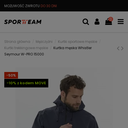
MOŻLIWOŚĆ ZWROTU
DO 30 DNI
DARMOWA
WYMIANA TOWARU
0
Strona główna
Mężczyźni
Kurtki sportowe męskie
Kurtki trekkingowe męskie
Kurtka męska Whistler
Seymour W-PRO 15000
-50%
-10% z kodem MOVE