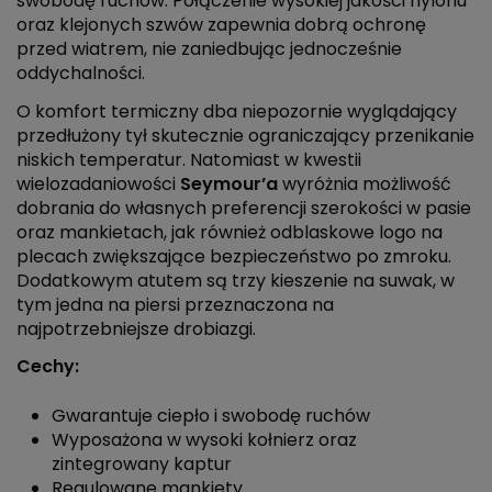
swobodę ruchów. Połączenie wysokiej jakości nylonu
oraz klejonych szwów zapewnia dobrą ochronę
przed wiatrem, nie zaniedbując jednocześnie
oddychalności.
O komfort termiczny dba niepozornie wyglądający
przedłużony tył skutecznie ograniczający przenikanie
niskich temperatur. Natomiast w kwestii
wielozadaniowości
Seymour’a
wyróżnia możliwość
dobrania do własnych preferencji szerokości w pasie
oraz mankietach, jak również odblaskowe logo na
plecach zwiększające bezpieczeństwo po zmroku.
Dodatkowym atutem są trzy kieszenie na suwak, w
tym jedna na piersi przeznaczona na
najpotrzebniejsze drobiazgi.
Cechy:
Gwarantuje ciepło i swobodę ruchów
Wyposażona w wysoki kołnierz oraz
zintegrowany kaptur
Regulowane mankiety