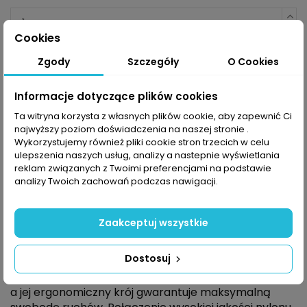
Cookies
Dodaj do koszyka
Zgody
Szczegóły
O Cookies
Informacje dotyczące plików cookies
Ta witryna korzysta z własnych plików cookie, aby zapewnić Ci
najwyższy poziom doświadczenia na naszej stronie .
Wykorzystujemy również pliki cookie stron trzecich w celu
ulepszenia naszych usług, analizy a nastepnie wyświetlania
Opis
reklam związanych z Twoimi preferencjami na podstawie
analizy Twoich zachowań podczas nawigacji.
Whistler Seymour
to sportowa, bardzo
Zaakceptuj wszystkie
funkcjonalna męska kurtka wyposażona w
sprawdzoną membranę W-PRO 15 000. Wykonana
Dostosuj
jest z rozciągliwego dwukierunkowego materiału
stretch, który jest niezwykle komfortowy w noszeniu,
a jej ergonomiczny krój gwarantuje maksymalną