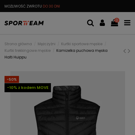
MOŻLIWOŚĆ ZWROTU
DO 30 DNI
DARMOWA
WYMIANA TOWARU
0
Strona główna
Mężczyźni
Kurtki sportowe męskie
Kurtki trekkingowe męskie
Kamizelka puchowa męska
Halti Huippu
-50%
-10% z kodem MOVE