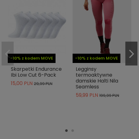
-10% z kodem MOVE
-10% z kodem MOVE
Skarpetki Endurance
Legginsy
Ibi Low Cut 6-Pack
termoaktywne
damskie Halti Nila
15,00 PLN
29,99 PLN
Seamless
59,99 PLN
199,99 PLN