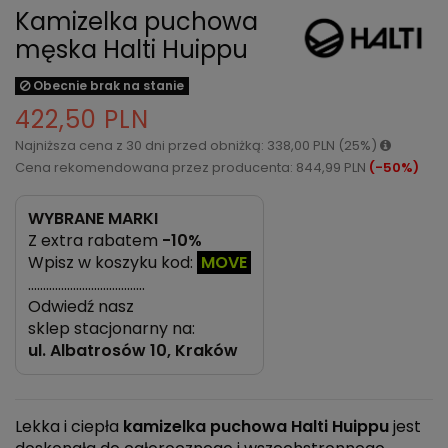
Kamizelka puchowa
męska Halti Huippu
Obecnie brak na stanie
422,50 PLN
Najniższa cena z 30 dni przed obniżką: 338,00 PLN (25%)
Cena rekomendowana przez producenta: 844,99 PLN
(-50%)
WYBRANE MARKI
Z extra rabatem
-10%
Wpisz w koszyku kod:
MOVE
…………………………………
Odwiedź nasz
sklep stacjonarny na:
ul.
Albatrosów 10, Kraków
Lekka i ciepła
kamizelka puchowa Halti Huippu
jest