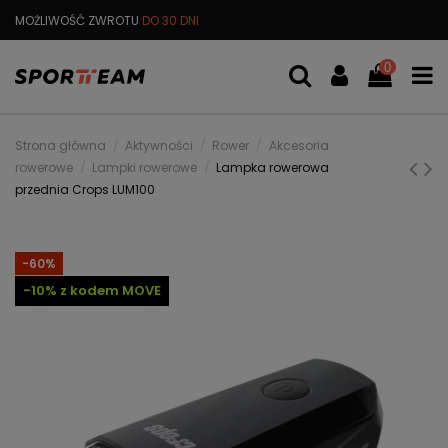
MOŻLIWOŚĆ ZWROTU
DO 30 DNI
DARMOWA
WYMIANA TOWARU
0
Strona główna
Aktywności
Rower
Akcesoria
rowerowe
Lampki rowerowe
Lampka rowerowa
przednia Crops LUM100
-60%
-10% z kodem MOVE