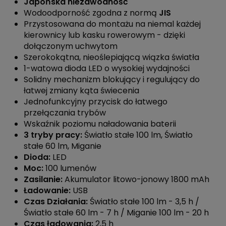
Japońska niezawodność
Wodoodporność zgodna z normą
JIS
Przystosowana do montażu na niemal każdej
kierownicy lub kasku rowerowym - dzięki
dołączonym uchwytom
Szerokokątna, nieoślepiającą wiązka światła
1-watowa dioda LED o wysokiej wydajności
Solidny mechanizm blokujący i regulujący do
łatwej zmiany kąta świecenia
Jednofunkcyjny przycisk do łatwego
przełączania trybów
Wskaźnik poziomu naładowania baterii
3 tryby pracy:
Światło stałe 100 lm, Światło
stałe 60 lm, Miganie
Dioda:
LED
Moc:
100 lumenów
Zasilanie:
Akumulator litowo-jonowy 1800 mAh
Ładowanie:
USB
Czas Działania:
Światło stałe 100 lm - 3,5 h /
Światło stałe 60 lm - 7 h / Miganie 100 lm - 20 h
Czas ładowania:
2,5 h