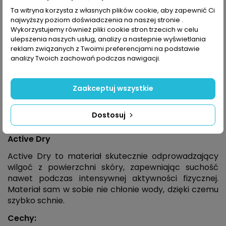
Kolekcja Hard Core
Ta witryna korzysta z własnych plików cookie, aby zapewnić Ci
najwyższy poziom doświadczenia na naszej stronie .
Wszechstronna kolekcja bielizny termoaktywnej
Wykorzystujemy również pliki cookie stron trzecich w celu
fińskiej marki
Halti
, przeznaczona
ulepszenia naszych usług, analizy a nastepnie wyświetlania
dla profesjonalnych sportowców oraz do najbardziej
reklam związanych z Twoimi preferencjami na podstawie
intensywnych treningów. Zapewnia wysoki komfort
analizy Twoich zachowań podczas nawigacji.
termiczny i wygodę bez względu na to, jak
intensywnie się poruszasz. Wysoce funkcjonalne
materiały w połączeniu z ergonomicznym
Zaakceptuj wszystkie
dopasowaniem pozwolą Ci trenować w
komfortowych warunkach, nawet podczas niskich
Dostosuj
temperatur.
Active Dry
Active Dry to materiał skutecznie odprowadzający
wilgoć z powierzchni skóry, zapewniając suchość
nawet podczas intensywnej aktywności fizycznej.
Materiał sam w sobie nie chłonie wody, dzięki czemu
szybko schnie.
Cechy: