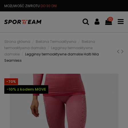
DARMOWA
WYMIANA TOWARU
DARMOWA WYSYŁKA OD
299 PL
0
Strona główna
Bielizna Termoaktywna
Bielizna
termoaktywna damska
Legginsy termoaktywne
damskie
Legginsy termoaktywne damskie Halti Nila
Seamless
-70%
-10% z kodem MOVE