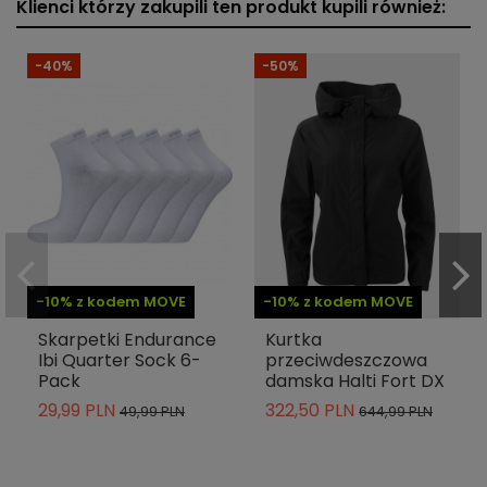
Klienci którzy zakupili ten produkt kupili również:
-40%
-50%
-10% z kodem MOVE
-10% z kodem MOVE
Skarpetki Endurance
Kurtka
Ibi Quarter Sock 6-
przeciwdeszczowa
Pack
damska Halti Fort DX
29,99 PLN
322,50 PLN
49,99 PLN
644,99 PLN