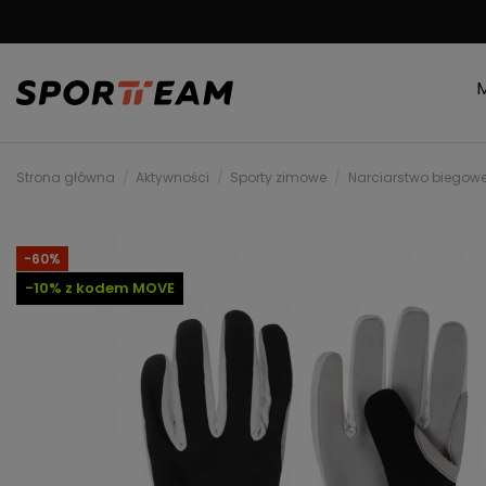
DARMOWA WYSYŁKA
Strona główna
Aktywności
Sporty zimowe
Narciarstwo biegow
-60%
-10% z kodem MOVE