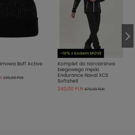
-10% z kodem MOVE
imowa Buff Active
Komplet do narciarstwa
biegowego męski
Endurance Naval XCS
N
239,99 PLN
Softshell
240,00 PLN
479,99 PLN