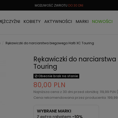
 OD
299 PLN
MOŻLIWOŚĆ ZWROTU
DO 30 DNI
DARMOW
MĘŻCZYŹNI
KOBIETY
AKTYWNOŚCI
MARKI
NOWOŚCI
e
Rękawiczki do narciarstwa biegowego Halti XC Touring
Rękawiczki do narciarstwa
Touring
Obecnie brak na stanie
80,00 PLN
Najniższa cena z 30 dni przed obniżką: 119,99 PLN
Cena rekomendowana przez producenta: 199,99
WYBRANE MARKI
Z extra rabatem
-10%