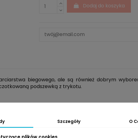
Dodaj do koszyka
rciarstwa biegowego, ale są również dobrym wyborem
 szczotkowaną podszewką z trykotu.
dy
Szczegóły
O C
otyczące plików cookies