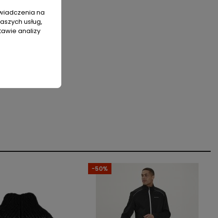
świadczenia na
naszych usług,
tawie analizy
-50%