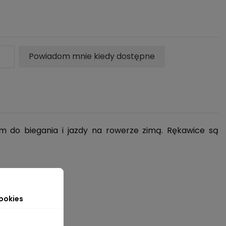
Powiadom mnie kiedy dostępne
 do biegania i jazdy na rowerze zimą. Rękawice są
ookies