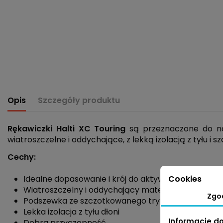
Opis
Szczegóły produktu
Rękawiczki Halti XC Touring
są przeznaczone do na
wiatroszczelne i oddychające, z lekką izolacją z tyłu i
Cechy:
Idealne dopasowanie i krój do aktywnego użytku
Cookies
Wiatroszczelny i oddychający materiał
Stormwall®
Zgo
Podszewka ze szczotkowanego trykotu
Lekka izolacja z tyłu dłoni
Informacje d
Dobra przyczepność