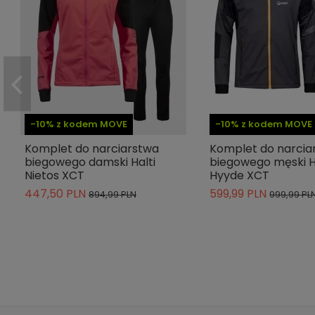
-10% z kodem MOVE
-10% z kodem MOVE
Komplet do narciarstwa
Komplet do narcia
biegowego damski Halti
biegowego męski H
Nietos XCT
Hyyde XCT
447,50 PLN
599,99 PLN
894,99 PLN
999,99 PL