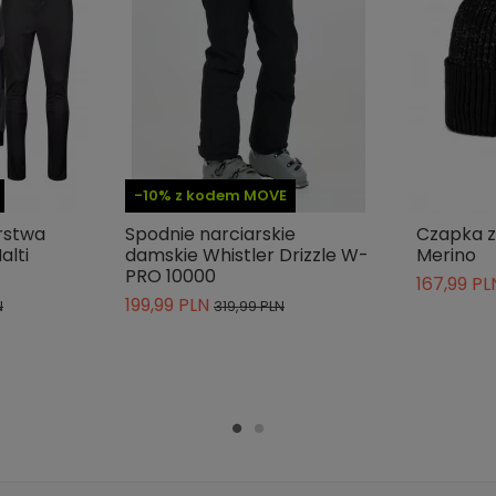
-10% z kodem MOVE
rstwa
Spodnie narciarskie
Czapka z
alti
damskie Whistler Drizzle W-
Merino
PRO 10000
167,99 PL
199,99 PLN
N
319,99 PLN