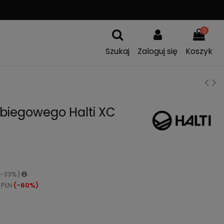
A
WYMIANA TOWARU
0
Szukaj
Zaloguj się
Koszyk
 biegowego Halti XC
 (-33%)
 PLN
(-60%)