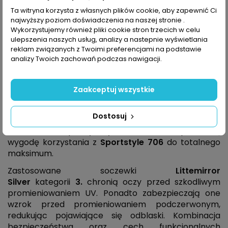
Opis
Ta witryna korzysta z własnych plików cookie, aby zapewnić Ci
najwyższy poziom doświadczenia na naszej stronie .
Wykorzystujemy również pliki cookie stron trzecich w celu
ulepszenia naszych usług, analizy a nastepnie wyświetlania
Okulary przeciwsłoneczne Sportstyle 706
są
reklam związanych z Twoimi preferencjami na podstawie
modelem skierowanym do miłośników różnego
analizy Twoich zachowań podczas nawigacji.
rodzaju aktywności sportowych, zaczynając od jazdy
na rowerze, po rolkarstwo, aż po nordic walking. Ich
opływowy kształt w połączeniu z soczewkami o dużej
Zaakceptuj wszystkie
powierzchni, dostarcza szeroki zakres pola widzenia
oraz minimalizuje powstające opory powietrza.
Dostosuj
Natomiast obecne na pokładzie delikatne dla skóry
noski wraz z plastycznymi zausznikami podnoszą
wygodę korzystania z
Sportstyle
706
do totalnego
maksimum.
Zastosowane soczewki
Littemirror
Silver
kategorii
3.
chronią oczy przed szkodliwym
promieniowaniem UV. Ponadto zabezpieczają one
wzrok przed promieniowaniem podczerwonym,
redukując pojawiające się odblaski. Kombinacja
bezpieczeństwa oraz cech funkcjonalnych