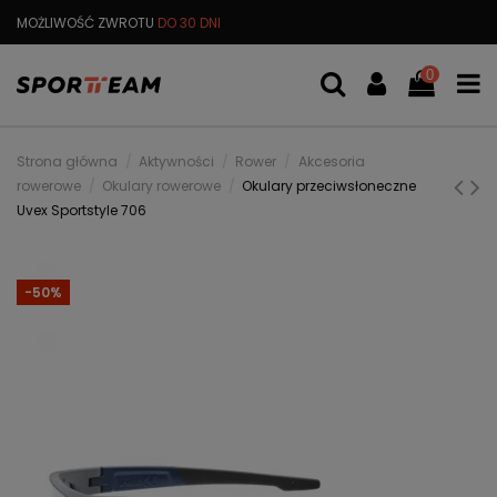
MOŻLIWOŚĆ ZWROTU
DO 30 DNI
DARMOWA
WYMIANA TOWARU
0
Strona główna
Aktywności
Rower
Akcesoria
rowerowe
Okulary rowerowe
Okulary przeciwsłoneczne
Uvex Sportstyle 706
-50%