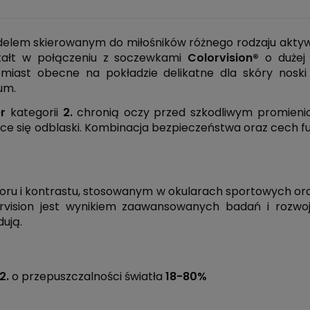
elem skierowanym do miłośników różnego rodzaju aktywn
ztałt w połączeniu z soczewkami
Colorvision
®
o dużej
omiast obecne na pokładzie delikatne dla skóry nos
um.
r
kategorii
2.
chronią oczy przed szkodliwym promieni
 się odblaski. Kombinacja bezpieczeństwa oraz cech f
ru i kontrastu, stosowanym w okularach sportowych ora
orvision jest wynikiem zaawansowanych badań i rozwoj
dują.
2.
o przepuszczalności światła
18-80%