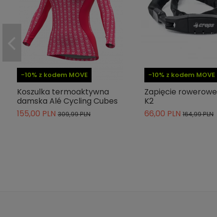
-10% z kodem MOVE
-10% z kodem MOVE
Koszulka termoaktywna
Zapięcie rowerowe
damska Alé Cycling Cubes
K2
155,00 PLN
66,00 PLN
309,99 PLN
164,99 PLN