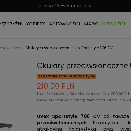
 OD
299 PLN
MOŻLIWOŚĆ ZWROTU
DO 30 DNI
DARMOW
MĘŻCZYŹNI
KOBIETY
AKTYWNOŚCI
MARKI
NOWOŚCI
ry rowerowe
Okulary przeciwsłoneczne Uvex Sportstyle 706 CV
Okulary przeciwsłoneczne 
Ostatnie sztuki w magazynie
210,00 PLN
Najniższa cena z 30 dni przed obniżką: 293,99 PL
Cena rekomendowana przez producenta: 419,99
Uvex Sportstyle 706
CV
od zawsze p
przeciwsłonecznych
. Przemyślana k
atrakcyjna kolorystyka oraz wys