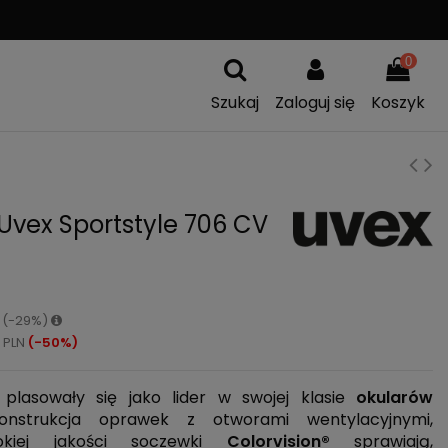
A
WYMIANA TOWARU
0
Szukaj
Zaloguj się
Koszyk
Uvex Sportstyle 706 CV
N (-29%)
 PLN
(-50%)
lasowały się jako lider w swojej klasie
okularów
onstrukcja oprawek z otworami wentylacyjnymi,
okiej jakości soczewki
Colorvision
®
sprawiają,