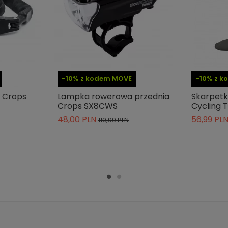
-10% z kodem MOVE
-10% z 
 Crops
Lampka rowerowa przednia
Skarpetk
Crops SX8CWS
Cycling 
48,00 PLN
56,99 PL
119,99 PLN