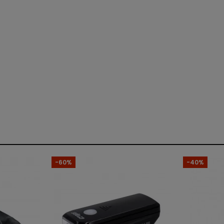
-60%
-40%