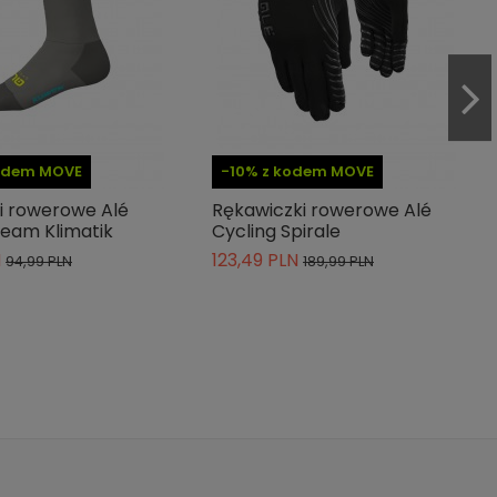
kodem MOVE
-10% z kodem MOVE
i rowerowe Alé
Rękawiczki rowerowe Alé
Team Klimatik
Cycling Spirale
N
123,49 PLN
94,99 PLN
189,99 PLN