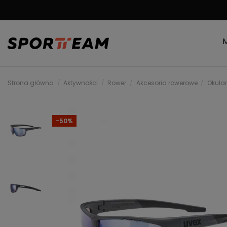
DARMOWA WYSYŁKA
Strona główna
Aktywności
Rower
Akcesoria rowerowe
Okula
-50%