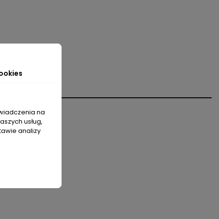
ookies
świadczenia na
naszych usług,
tawie analizy