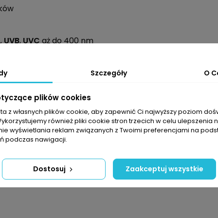
ików
A
,
UVB
,
UVC
aż do 400 nm
Unisex
dy
Szczegóły
O C
Uvex Colorvision®
otyczące plików cookies
sta z własnych plików cookie, aby zapewnić Ci najwyższy poziom do
Wykorzystujemy również pliki cookie stron trzecich w celu ulepszenia 
nie wyświetlania reklam związanych z Twoimi preferencjami na pods
 podczas nawigacji.
Dostosuj
Zaakceptuj wszystkie