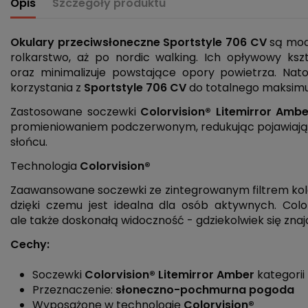
Opis
Szczegóły produktu
Okulary przeciwsłoneczne Sportstyle 706 CV
są mod
rolkarstwo, aż po nordic walking. Ich opływowy ks
oraz minimalizuje powstające opory powietrza. Nat
korzystania z
Sportstyle
706
CV
do totalnego maksim
Zastosowane soczewki
Colorvision
®
Litemirror
Ambe
promieniowaniem podczerwonym, redukując pojawiające
słońcu.
Technologia
Colorvision
®
Zaawansowane soczewki ze zintegrowanym filtrem kolo
dzięki czemu jest idealna dla osób aktywnych. Col
ale także doskonałą widoczność - gdziekolwiek się znaj
Cechy:
Soczewki
Colorvision
®
Litemirror Amber
kategorii
Przeznaczenie:
słoneczno-pochmurna pogoda
Wyposażone w technologię
Colorvision
®