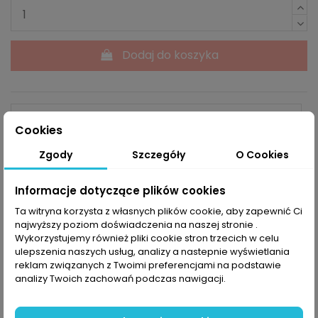
Dodaj do koszyka
Cookies
Zgody
Szczegóły
O Cookies
Powiadom mnie kiedy dostępne
Informacje dotyczące plików cookies
Ta witryna korzysta z własnych plików cookie, aby zapewnić Ci
najwyższy poziom doświadczenia na naszej stronie .
Opis
Wykorzystujemy również pliki cookie stron trzecich w celu
ulepszenia naszych usług, analizy a nastepnie wyświetlania
reklam związanych z Twoimi preferencjami na podstawie
analizy Twoich zachowań podczas nawigacji.
Wykonana z mieszanki akrylu i nylonu
opaska na
głowę The North Face Chizzler
świetnie sprawdzi się