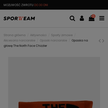
MOŻLIWOŚĆ ZWROTU
DO 30 DNI
DARMOWA
WYMIANA TOWARU
0
Strona główna
Aktywności
Sporty zimowe
Akcesoria narciarskie
Opaski narciarskie
Opaska na
głowę The North Face Chizzler