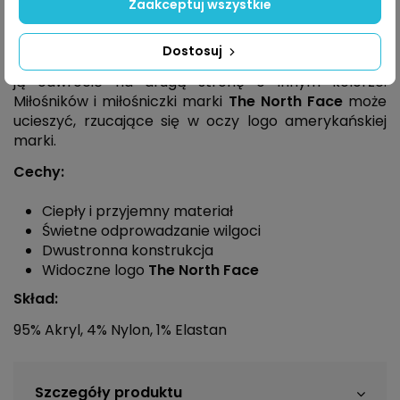
podczas aktywności w chłodne dni. Dzięki
Zaakceptuj wszystkie
oddychającemu materiałowi, skutecznie
odprowadza wilgoć, tym samym zapewniając
Dostosuj
przyjemny komfort. Opaskę jest dwustronna i można
ją odwrócić na drugą stronę o innym kolorze.
Miłośników i miłośniczki marki
The North Face
może
ucieszyć, rzucające się w oczy logo amerykańskiej
marki.
Cechy:
Ciepły i przyjemny materiał
Świetne odprowadzanie wilgoci
Dwustronna konstrukcja
Widoczne logo
The North Face
Skład:
95% Akryl, 4% Nylon, 1% Elastan
Szczegóły produktu