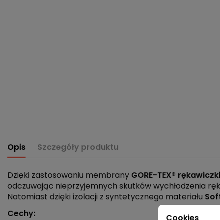
Opis
Szczegóły produktu
Dzięki zastosowaniu membrany
GORE-TEX®
rękawiczk
odczuwając nieprzyjemnych skutków wychłodzenia ręk
Natomiast dzięki izolacji z syntetycznego materiału
Sof
Cechy:
Cookies