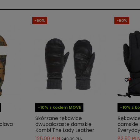
-50%
-50%
-10% z kodem MOVE
-10% z 
Skórzane rękawice
Rękawice
clava
dwupalczaste damskie
damskie
Kombi The Lady Leather
Everyda
125,00 PLN
82,50 PL
249,99 PLN