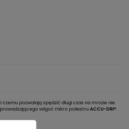
i czemu pozwalają spędzić długi czas na mrozie nie
prowadzającego wilgoć mikro poliestru
ACCU-DRI®
.