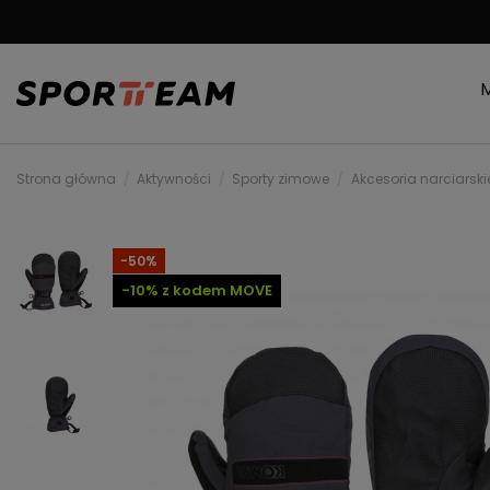
DARMOWA WYSYŁKA
Strona główna
Aktywności
Sporty zimowe
Akcesoria narciarski
-50%
-10% z kodem MOVE