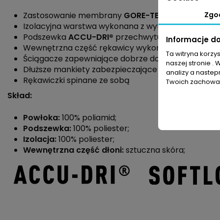
Zastosowanie membrany
GORE-TEX®
Glove, gwara
Zgo
Izolacyjna warstwa wykonana z wytrzymałego pol
Podszewka
ACCU-DRI®
przechwytuje i odprowadza
Informacje d
Wewnętrzna część rękawicy wykonana z syntetycz
Ta witryna korzy
Ściągacze zapewniające dobrze dopasowanie
naszej stronie . 
Dłuższe mankiety zabezpieczające przed śniegiem
analizy a nastep
Rękawiczki spinane ze sobą
Twoich zachowań
Skład:
Powłoka:
100% poliamid;
Podszewka:
100% poliester;
Izolacja:
100% poliester;
Wewnętrzna część dłoni:
sztuczna skóra;
Płeć