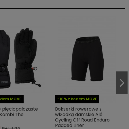
kodem MOVE
-10% z kodem MOVE
 pięciopalczaste
Bokserki rowerowe z
 Kombi The
wkładką damskie Alé
y
Cycling Off Road Enduro
Padded Liner
N
164,99 PLN