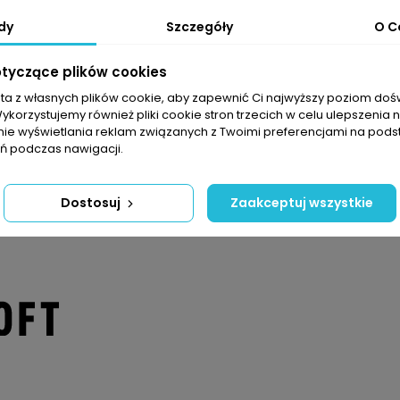
ntującej najlepszą ochronę przed warunkami atmosfery
dy
Szczegóły
O C
iamidu
Softloft®
 wilgoć;
otyczące plików cookies
nej skóry
sta z własnych plików cookie, aby zapewnić Ci najwyższy poziom do
Wykorzystujemy również pliki cookie stron trzecich w celu ulepszenia 
nie wyświetlania reklam związanych z Twoimi preferencjami na pods
 podczas nawigacji.
Dostosuj
Zaakceptuj wszystkie
Kobiety