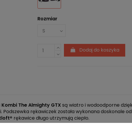
Rozmiar
Dodaj do koszyka
i Kombi The Almighty GTX
są wiatro i wodoodporne dzięk
i. Podszewka rękawiczek została wykonana doskonale od
tloft®
rękawice długo utrzymują ciepło.