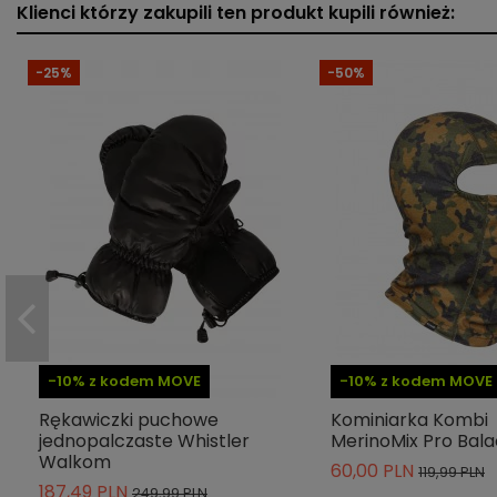
Klienci którzy zakupili ten produkt kupili również:
Indeks
K91192/4425
ean13
667967913172
-25%
-50%
» Podmiot odpowiedzialny
-10% z kodem MOVE
-10% z kodem MOVE
Rękawiczki puchowe
Kominiarka Kombi
jednopalczaste Whistler
MerinoMix Pro Bala
Walkom
60,00 PLN
119,99 PLN
187,49 PLN
249,99 PLN