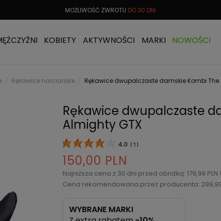
 OD
299 PLN
MOŻLIWOŚĆ ZWROTU
DO 30 DNI
DARMOW
MĘŻCZYŹNI
KOBIETY
AKTYWNOŚCI
MARKI
NOWOŚCI
e
Rękawice narciarskie
Rękawice dwupalczaste damskie Kombi The 
Rękawice dwupalczaste d
Almighty GTX
4.0
(
1
)
150,00 PLN
Najniższa cena z 30 dni przed obniżką: 179,99 PLN
Cena rekomendowana przez producenta: 299,9
WYBRANE MARKI
Z extra rabatem
-10%