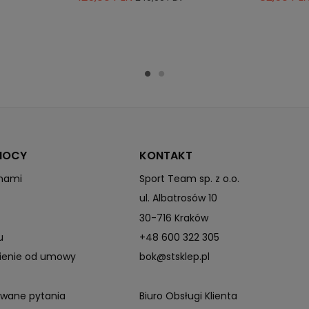
MOCY
KONTAKT
 nami
Sport Team sp. z o.o.
ul. Albatrosów 10
30-716 Kraków
u
+48 600 322 305
pienie od umowy
bok@stsklep.pl
awane pytania
Biuro Obsługi Klienta