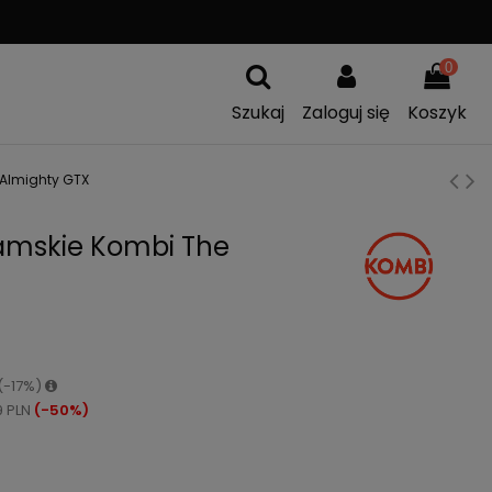
A
WYMIANA TOWARU
0
Szukaj
Zaloguj się
Koszyk
Almighty GTX
amskie Kombi The
 (-17%)
9 PLN
(-50%)