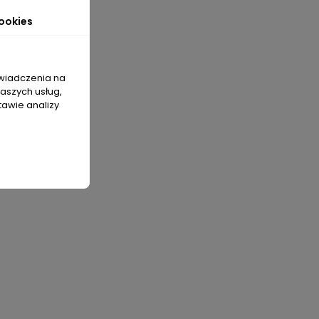
cznymi.
ookies
świadczenia na
naszych usług,
tawie analizy