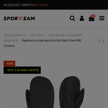
MOŻLIWOŚĆ ZWROTU
DO 30 DNI
DARMOWA
WYMIANA TOWARU
0
Strona główna
Dla dzieci
Rękawiczki narciarskie
dziecięce
Rękawice dziecięce Kombi Bear Paw Mitt
Czarne
-50%
-10% z kodem MOVE