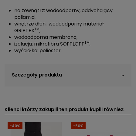
na zewnątrz: wodoodporny, oddychający
poliamid,
wnętrze dłoni: wodoodporny materiał
TM
GRIPTEX
,
wodoodporna membrana,
TM
izolacja: mikrofibra SOFTLOFT
,
wyściółka: poliester.
Szczegóły produktu
Klienci którzy zakupili ten produkt kupili również:
-40%
-50%