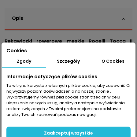
Opis
Rękawiczki rowerowe męskie Rogelli Tocca II
reprezentują połączenie najnowszych technologii ze
Cookies
sportowym designem. Wykonane z materiału
najwyższej jakości, zapewniają doskonałą ochronę
Zgody
Szczegóły
O Cookies
przed chłodem. Dzięki wyjątkowym właściwościom
izolacyjnym stanowi doskonały wybór na zimę.
Informacje dotyczące plików cookies
Membrana
Dynashield 5000
, odpychająca wodę,
Ta witryna korzysta z własnych plików cookie, aby zapewnić Ci
chroni przed lekkim deszczem i wiatrem. Miękka
najwyższy poziom doświadczenia na naszej stronie .
podszewka z polaru gwarantuje komfort i skuteczną
Wykorzystujemy również pliki cookie stron trzecich w celu
izolację, więc
Tocca II
są idealne na suchą, zimową
ulepszenia naszych usług, analizy a nastepnie wyświetlania
pogodę, kiedy wieje silny wiatr i istnieje ryzyko lekkich
reklam związanych z Twoimi preferencjami na podstawie
opadów. Elastyczne mankiety doskonale przylegają
analizy Twoich zachowań podczas nawigacji.
do nadgarstków i wygodnie układają się pod
rękawami kurtki, chroniąc przed wnikaniem zimna.
Zaakceptuj wszystkie
Dodatkowo, ergonomiczny krój rękawiczek zapewnia