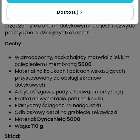
doskonałe dopasowanie do kształtu dłoni, co
przekłada się na wyższą wygodę podczas jazdy.
Dostosuj
Część dotykowa na palcach umożliwia obsługę
urządzeń z ekranami dotykowymi, co jest niezwykle
praktyczne w dzisiejszych czasach.
Cechy:
Wiatroodporny, oddychający materiał z lekkim
ociepleniem i membraną
5000
Materiał na kciukach i palcach wskazujących
przystosowany do obsługi ekranów
dotykowych
Antypoślizgowe, pady z żelową amortyzacją
Frotka do wycierania potu na kciuku
Elastyczny ściągacz
na nadgarstku
Odblaskowy detal na grzbiecie rękawiczki
Materiał:
Dynashield 5000
Waga:
110 g
Skład: