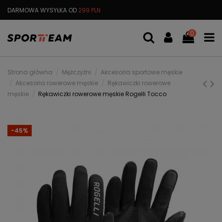
DARMOWA WYSYŁKA OD
299 PLN
MOŻLIWOŚĆ ZWROTU
DO 30 DN
0
Strona główna
Mężczyźni
Akcesoria sportowe męskie
Akcesoria rowerowe męskie
Rękawiczki rowerowe
męskie
Rękawiczki rowerowe męskie Rogelli Tocco
-45%