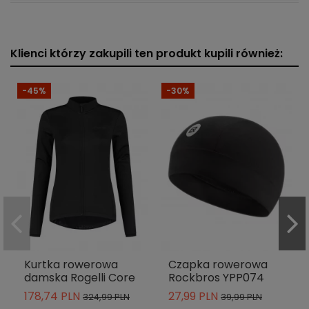
Klienci którzy zakupili ten produkt kupili również:
-45%
-30%
Kurtka rowerowa
Czapka rowerowa
damska Rogelli Core
Rockbros YPP074
178,74 PLN
27,99 PLN
324,99 PLN
39,99 PLN