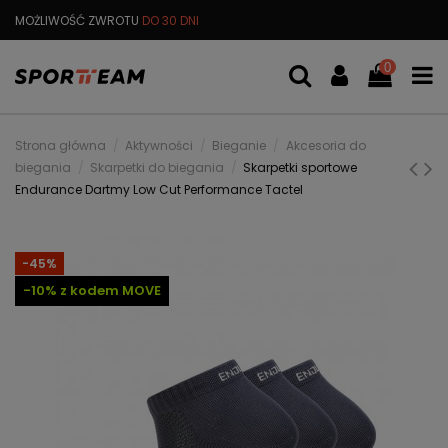
MOŻLIWOŚĆ ZWROTU
DO 30 DNI
DARMOWA
WYMIANA TOWARU
0
Strona główna
Aktywności
Bieganie
Akcesoria do
biegania
Skarpetki do biegania
Skarpetki sportowe
Endurance Dartmy Low Cut Performance Tactel
-45%
-10% z kodem MOVE