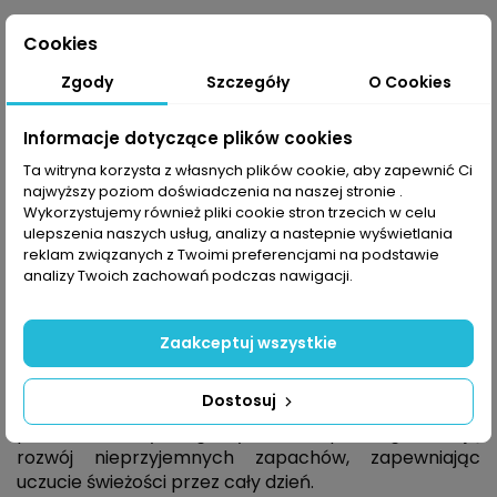
Cookies
Zgody
Szczegóły
O Cookies
Opis
Informacje dotyczące plików cookies
Ta witryna korzysta z własnych plików cookie, aby zapewnić Ci
Skarpety sportowe Endurance Dartmy Low Cut
najwyższy poziom doświadczenia na naszej stronie .
Performance
to uniwersalne stopki stworzone z
Wykorzystujemy również pliki cookie stron trzecich w celu
ulepszenia naszych usług, analizy a nastepnie wyświetlania
myślą o osobach aktywnych, które cenią sobie
reklam związanych z Twoimi preferencjami na podstawie
komfort, higienę i funkcjonalność w czasie każdego
analizy Twoich zachowań podczas nawigacji.
treningu. Model ten doskonale sprawdzi się zarówno
na siłowni, jak i podczas biegania, jazdy na rowerze
czy codziennych spacerów. Wykonane z wysokiej
Zaakceptuj wszystkie
jakości, oddychającego materiału, skutecznie
odprowadzają wilgoć i pot z dala od skóry, co
Dostosuj
pomaga utrzymać stopy suche i świeże nawet
podczas intensywnego wysiłku. Skarpetki ograniczają
rozwój nieprzyjemnych zapachów, zapewniając
uczucie świeżości przez cały dzień.