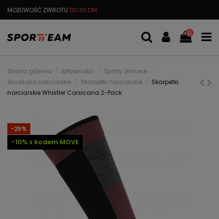
MOŻLIWOŚĆ ZWROTU
DO 30 DNI
DARMOWA
WYMIANA TOWARU
0
Strona główna
Aktywności
Sporty zimowe
Akcesoria narciarskie
Skarpetki narciarskie
Skarpetki
narciarskie Whistler Corsicana 2-Pack
-25%
-10% z kodem MOVE