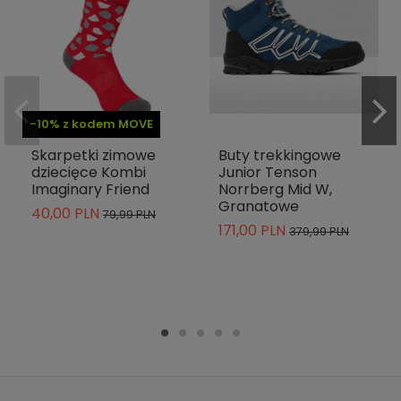
-10% z kodem MOVE
Skarpetki zimowe
Buty trekkingowe
dziecięce Kombi
Junior Tenson
Imaginary Friend
Norrberg Mid W,
Granatowe
40,00 PLN
79,99 PLN
171,00 PLN
379,99 PLN