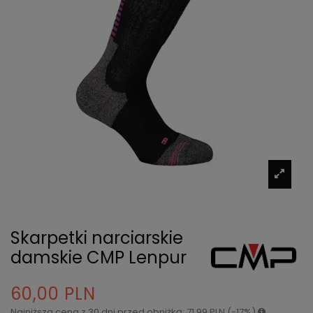
Skarpetki narciarskie
damskie CMP Lenpur
60,00 PLN
Najniższa cena z 30 dni przed obniżką: 71,99 PLN (-17%)