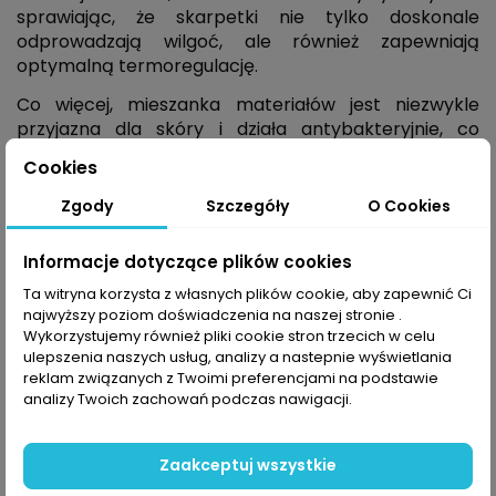
sprawiając, że skarpetki nie tylko doskonale
odprowadzają wilgoć, ale również zapewniają
optymalną termoregulację.
Co więcej, mieszanka materiałów jest niezwykle
przyjazna dla skóry i działa antybakteryjnie, co
stanowi dodatkowy atut dla osób aktywnych.
Cookies
Jednym z kluczowych
elementów
Lenpurów
jest delikatna kompresja,
Zgody
Szczegóły
O Cookies
której zadaniem jest wspomaganie krążenia.
Natomiast wzmocnienia w newralgicznych punktach,
Informacje dotyczące plików cookies
takich jak pięta, palce czy łydka, dodatkowo chronią
Ta witryna korzysta z własnych plików cookie, aby zapewnić Ci
stopy przed nadmiernym obciążeniem, zwiększając
najwyższy poziom doświadczenia na naszej stronie .
ich amortyzację. Całość dopełnia dopasowany krój,
Wykorzystujemy również pliki cookie stron trzecich w celu
elastyczny ściągacz oraz płaskie szwy
ulepszenia naszych usług, analizy a nastepnie wyświetlania
minimalizujące ryzyko powstawania otarć i
reklam związanych z Twoimi preferencjami na podstawie
podrażnień.
analizy Twoich zachowań podczas nawigacji.
Lenpur
™
Zaakceptuj wszystkie
Ekologiczna przędza celulozowa, stworzona ze