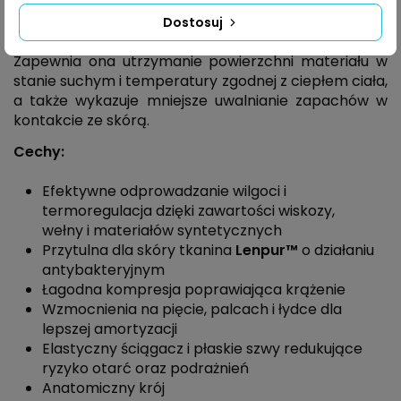
specjalnie uprawianych drzew, charakteryzująca się
wyjątkową miękkością i zdolnością do regulacji
Dostosuj
ciepła poprzez wchłanianie oraz uwalnianie wilgoci.
Zapewnia ona utrzymanie powierzchni materiału w
stanie suchym i temperatury zgodnej z ciepłem ciała,
a także wykazuje mniejsze uwalnianie zapachów w
kontakcie ze skórą.
Cechy:
Efektywne odprowadzanie wilgoci i
termoregulacja dzięki zawartości wiskozy,
wełny i materiałów syntetycznych
Przytulna dla skóry tkanina
Lenpur
™
o działaniu
antybakteryjnym
Łagodna kompresja poprawiająca krążenie
Wzmocnienia na pięcie, palcach i łydce dla
lepszej amortyzacji
Elastyczny ściągacz i płaskie szwy redukujące
ryzyko otarć oraz podrażnień
Anatomiczny krój