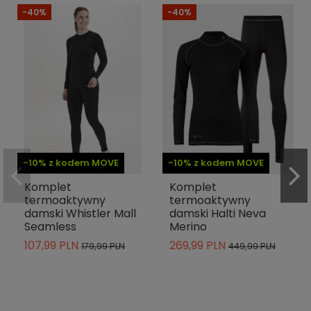
-40%
-40%
-10% z kodem MOVE
-10% z kodem MOVE
Komplet
Komplet
termoaktywny
termoaktywny
damski Whistler Mall
damski Halti Neva
Seamless
Merino
107,99 PLN
269,99 PLN
179,99 PLN
449,99 PLN