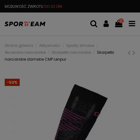
MOŻLIWOŚĆ ZWROTU
DO 30 DNI
DARMOWA
WYMIANA TOWARU
0
Strona główna
Aktywności
Sporty zimowe
Akcesoria narciarskie
Skarpetki narciarskie
Skarpetki
narciarskie damskie CMP Lenpur
-50%