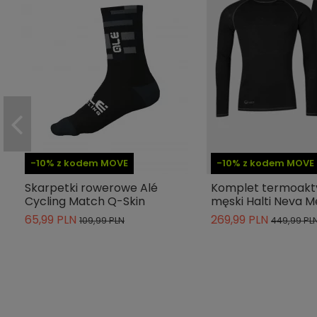
ean13
8055528387661
» Podmiot odpowiedzialny
-10% z kodem MOVE
-10% z kodem MOVE
Skarpetki rowerowe Alé
Komplet termoak
Cycling Match Q-Skin
męski Halti Neva M
65,99 PLN
269,99 PLN
109,99 PLN
449,99 PL