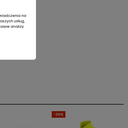
świadczenia na
naszych usług,
tawie analizy
-35%