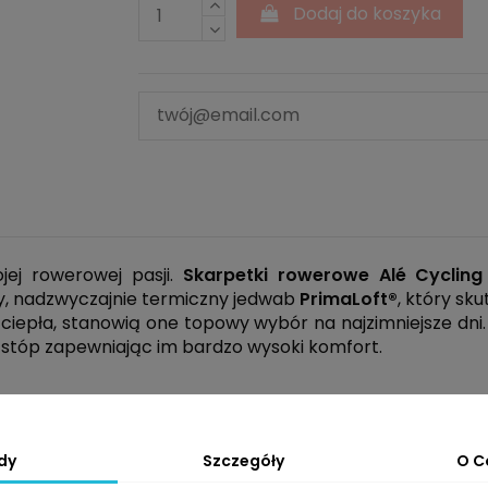
Dodaj do koszyka
jej rowerowej pasji.
Skarpetki rowerowe Alé Cycling
y, nadzwyczajnie termiczny jedwab
PrimaLoft®
, który sk
o ciepła, stanowią one topowy wybór na najzimniejsze dn
 stóp zapewniając im bardzo wysoki komfort.
puchem". Dzięki swojej unikalnej strukturze zapewnia 
nkach.
dy
Szczegóły
O C