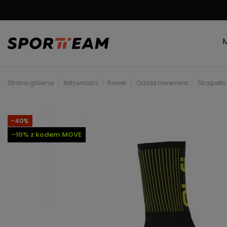
DARMOWA WYSYŁKA
Strona główna
Aktywności
Rower
Odzież rowerowa
Skarpetki
-40%
-10% z kodem MOVE