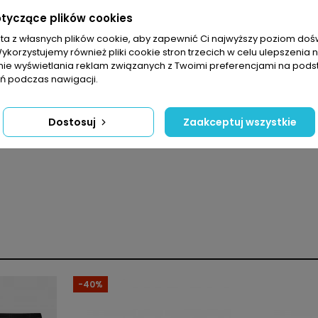
otyczące plików cookies
sta z własnych plików cookie, aby zapewnić Ci najwyższy poziom do
oku
Wykorzystujemy również pliki cookie stron trzecich w celu ulepszenia 
nie wyświetlania reklam związanych z Twoimi preferencjami na pods
 podczas nawigacji.
Dostosuj
Zaakceptuj wszystkie
Unisex
Skarpety
Wysoka oddychalność
-40%