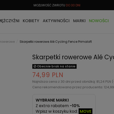
 OD
299 PLN
MOŻLIWOŚĆ ZWROTU
DO 30 DNI
DARMOW
MĘŻCZYŹNI
KOBIETY
AKTYWNOŚCI
MARKI
NOWOŚCI
 rowerowe
Skarpetki rowerowe Alé Cycling Fence Primaloft
Skarpetki rowerowe Alé Cy
Obecnie brak na stanie
74,99 PLN
Najniższa cena z 30 dni przed obniżką: 81,24 PLN 
Cena rekomendowana przez producenta: 124,99
WYBRANE MARKI
Z extra rabatem
-10%
Wpisz w koszyku kod:
MOVE