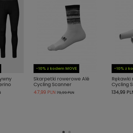
-10% z kodem MOVE
-10% z 
tywny
Skarpetki rowerowe Alé
Rękawki 
erino
Cycling Scanner
Cycling 
47,99 PLN
134,99 PL
N
79,99 PLN