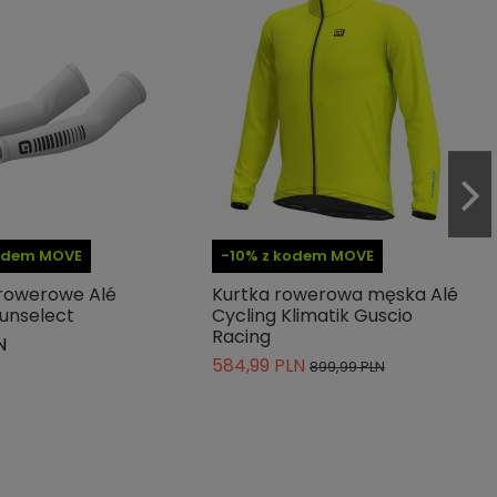
kodem MOVE
-10% z kodem MOVE
rowerowe Alé
Kurtka rowerowa męska Alé
Sunselect
Cycling Klimatik Guscio
Racing
N
584,99 PLN
899,99 PLN