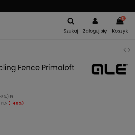
A
WYMIANA TOWARU
0
Szukaj
Zaloguj się
Koszyk
cling Fence Primaloft
(-8%)
 PLN
(-40%)