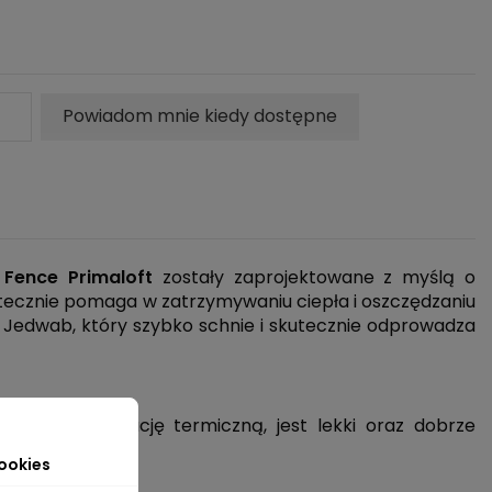
Powiadom mnie kiedy dostępne
 Fence Primaloft
zostały zaprojektowane z myślą o
utecznie pomaga w zatrzymywaniu ciepła i oszczędzaniu
i. Jedwab, który szybko schnie i skutecznie odprowadza
doskonałą izolację termiczną, jest lekki oraz dobrze
ookies