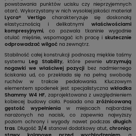
powstawania punktów ucisku czy nieprzyjemnych
otarć. Wykorzystany w nich wysokiej jakości materiał
Lycra® Vertigo
charakteryzuje się doskonałą
elastycznością i delikatnymi
właściwościami
kompresyjnymi
, co pozwala tkaninie wygodnie
otulać mięśnie, wspomagać ich pracę i
skutecznie
odprowadzać wilgoć
na zewnątrz.
Stabilność całej konstrukcji podnoszą miękkie taśmy
systemu
Leg Stability
, które pewnie
utrzymują
nogawki we właściwej pozycji
bez nadmiernego
ściskania ud, co przekłada się na pełną swobodę
ruchów w trakcie pedałowania. Kluczowym
elementem spodenek jest specjalistyczna
wkładka
Shammy W4 HF
, zaprojektowana z uwzględnieniem
kobiecej budowy ciała. Posiada ona
zróżnicowaną
gęstość wypełnienia
w miejscach najbardziej
narażonych na nacisk, co zapewnia najwyższy
poziom ochrony i wygody nawet podczas
długich
tras
. Długość
3/4
stanowi dodatkowy atut,
chroniąc
stawy kolanowe przed wychłodzeniem
, a