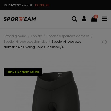
MOŻLIWOŚĆ ZWROTU
DO 30 DNI
DARMOWA
WYMIANA TOWARU
0
Strona główna
Kobiety
Spodenki sportowe damskie
Spodenki rowerowe damskie
Spodenki rowerowe
damskie Alé Cycling Solid Classico 3/4
-10% z kodem MOVE