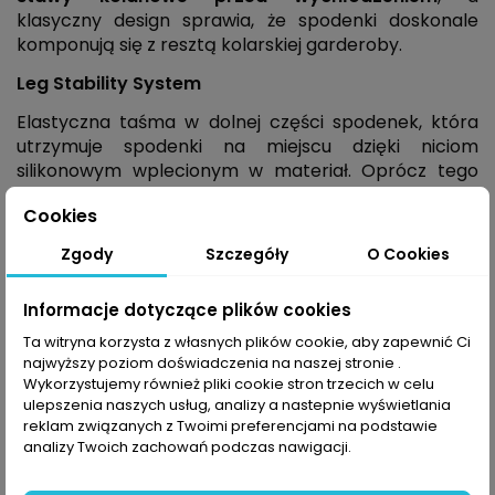
klasyczny design sprawia, że spodenki doskonale
komponują się z resztą kolarskiej garderoby.
Leg Stability System
Elastyczna taśma w dolnej części spodenek, która
utrzymuje spodenki na miejscu dzięki niciom
silikonowym wplecionym w materiał. Oprócz tego
system ten zapewnia doskonały poziom kompresji
Cookies
bez nieprzyjemnego ucisku.
Zgody
Szczegóły
O Cookies
Linia Solid -
podstawowa linia Alé
Mieszanka kolorów oraz klasycznych
Informacje dotyczące plików cookies
geometrycznych wzorów. Ubrania z linii Solid skupiają
się przede wszystkim na wysokim komforcie jazdy. Są
Ta witryna korzysta z własnych plików cookie, aby zapewnić Ci
najwyższy poziom doświadczenia na naszej stronie .
przeznaczone dla osób, które kochają spędzać czas
Wykorzystujemy również pliki cookie stron trzecich w celu
ciesząc się każdą chwilą trasy.
ulepszenia naszych usług, analizy a nastepnie wyświetlania
reklam związanych z Twoimi preferencjami na podstawie
Cechy:
analizy Twoich zachowań podczas nawigacji.
Waga:
150g