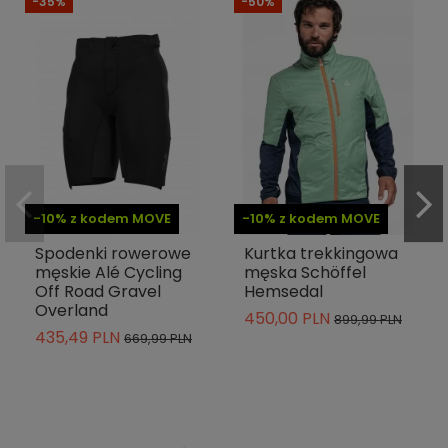
-35%
-50%
-10% z kodem MOVE
-10% z kodem MOVE
Spodenki rowerowe
Kurtka trekkingowa
męskie Alé Cycling
męska Schöffel
Off Road Gravel
Hemsedal
Overland
450,00 PLN
899,99 PLN
435,49 PLN
669,99 PLN