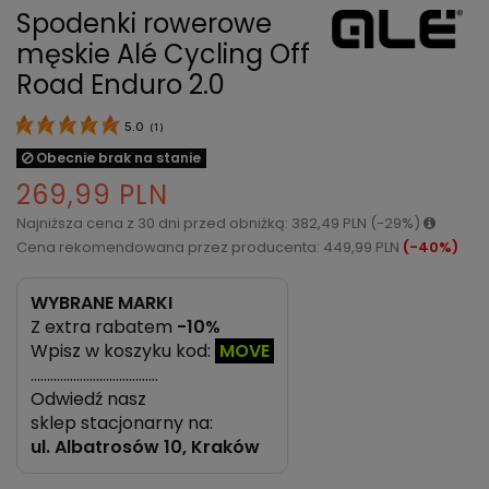
Spodenki rowerowe
męskie Alé Cycling Off
Road Enduro 2.0
5.0
(
1
)
Obecnie brak na stanie
269,99 PLN
Najniższa cena z 30 dni przed obniżką: 382,49 PLN (-29%)
Cena rekomendowana przez producenta: 449,99 PLN
(-40%)
WYBRANE MARKI
Z extra rabatem
-10%
Wpisz w koszyku kod:
MOVE
…………………………………
Odwiedź nasz
sklep stacjonarny na:
ul.
Albatrosów 10, Kraków