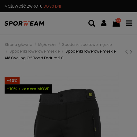
MOŻLIWOŚĆ ZWROTU
DO 30 DNI
DARMOWA
WYMIANA TOWARU
0
Strona główna
Mężczyźni
Spodenki sportowe męskie
Spodenki rowerowe męskie
Spodenki rowerowe męskie
Alé Cycling Off Road Enduro 2.0
-40%
-10% z kodem MOVE