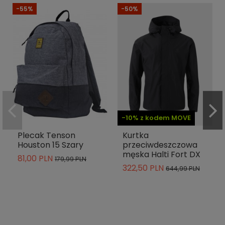
-55%
-50%
-10% z kodem MOVE
Plecak Tenson
Kurtka
Houston 15 Szary
przeciwdeszczowa
męska Halti Fort DX
81,00 PLN
179,99 PLN
322,50 PLN
644,99 PLN