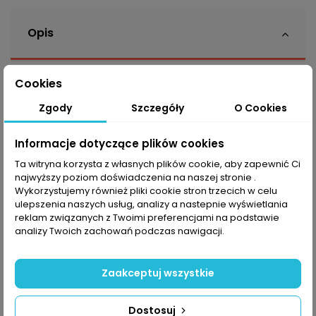
Opis
Cookies
Halti Pallas to męskie szorty X-Stretch o doskonałym
dopasowaniu i długości. Spodenki są specjalnie
Zgody
Szczegóły
O Cookies
zaprojektowane do aktywnego użytku na zewnątrz
podczas uprawiania turystyki pieszej i trekkingu.
Informacje dotyczące plików cookies
Tkanina jest mieszanką dwóch materiałów
X-
Stretch
, które są odporne na wiatr i wodę, a
Ta witryna korzysta z własnych plików cookie, aby zapewnić Ci
najwyższy poziom doświadczenia na naszej stronie .
jednocześnie są wyjątkowo oddychające i
Wykorzystujemy również pliki cookie stron trzecich w celu
rozciągliwe. Model ten to ekologiczny produkt Halti,
ulepszenia naszych usług, analizy a nastepnie wyświetlania
którego materiały posiadają certyfikat zatwierdzony
reklam związanych z Twoimi preferencjami na podstawie
przez
Bluesign®
.
analizy Twoich zachowań podczas nawigacji.
X-Stretch
Zaakceptuj wszystkie
X-Stretch to wiatroszczelny i odporny na wilgoć
materiał. Jego elastyczność sprawdza się idealnie
podczas każdego rodzaju aktywności fizycznej, a
Dostosuj