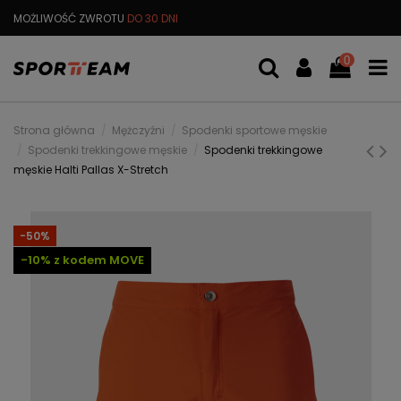
MOŻLIWOŚĆ ZWROTU
DO 30 DNI
DARMOWA
WYMIANA TOWARU
0
Strona główna
Mężczyźni
Spodenki sportowe męskie
Spodenki trekkingowe męskie
Spodenki trekkingowe
męskie Halti Pallas X-Stretch
-50%
-10% z kodem MOVE