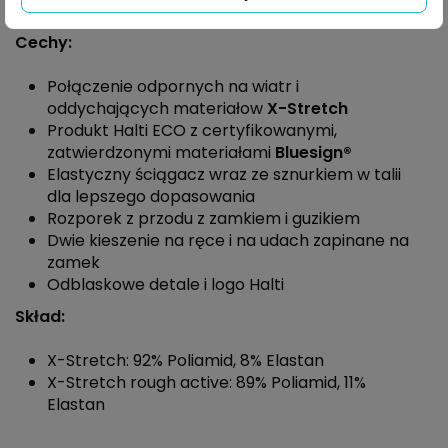
dzięki właściwościom oddychającym szybko schnie.
Cechy:
Połączenie odpornych na wiatr i
oddychających materiałow
X-Stretch
Produkt Halti ECO z certyfikowanymi,
zatwierdzonymi materiałami
Bluesign®
Elastyczny ściągacz wraz ze sznurkiem w talii
dla lepszego dopasowania
Rozporek z przodu z zamkiem i guzikiem
Dwie kieszenie na ręce i na udach zapinane na
zamek
Odblaskowe detale i logo Halti
Skład:
X-Stretch: 92% Poliamid, 8% Elastan
X-Stretch rough active: 89% Poliamid, 11%
Elastan