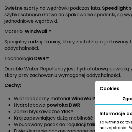
Świetne szorty na wędrówki podczas lata,
Speedlight
s
szybkoschnące i łatwe do spakowania spodenki, są wypo
jednodniowe wędrówki.
Materiał
WindWall™
Specjalny rodzaj tkaniny, który został zaprojektowa
oddychalności.
Technologia
DWR™
Durable Water Repellency jest hydrofobową powłoką zm
skóry przy zachowaniu wymaganej oddychalności.
Cechy:
Cookies
Wiatroodporny materiał
WindWall™
Zgo
Hydrofobowa
powłoka DWR
Zamki błyskawiczne
YKK®
Informacje d
Krój zapewniający dużą mobilność
Ta witryna korzy
Wbudowany pasek do regulacji talii
naszej stronie . 
Dwie kieszenie boczne zapinane na zamek