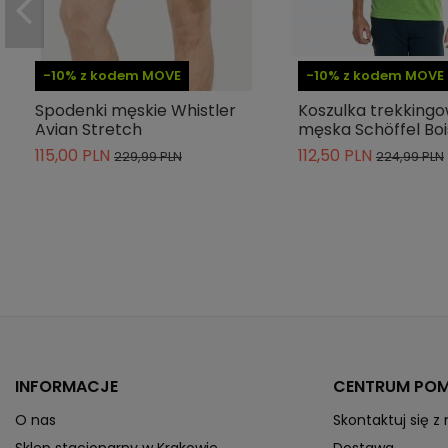
Technologie producenta
-10% z kodem MOVE
-10% z kodem MOVE
Indeks
NF00A8SFM191
Spodenki męskie Whistler
Koszulka trekking
ean13
196011027652
Avian Stretch
męska Schöffel Bo
» Podmiot odpowiedzialny
115,00 PLN
112,50 PLN
229,99 PLN
224,99 PLN
INFORMACJE
CENTRUM PO
O nas
Skontaktuj się z
Sklep stacjonarny w Krakowie
Dostawa