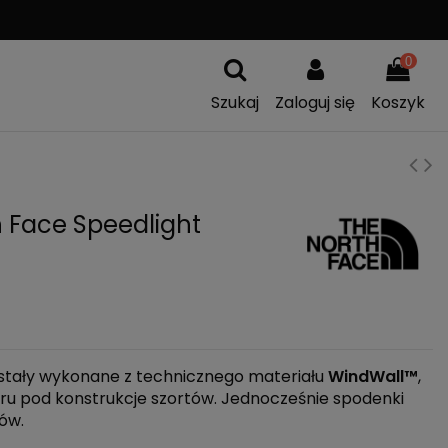
WYSYŁKA OD
299 PLN
0
Szukaj
Zaloguj się
Koszyk
 Face Speedlight
stały wykonane z technicznego materiału
WindWall™
,
tru pod konstrukcje szortów. Jednocześnie spodenki
ów.