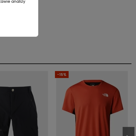
tawie analizy
-15%