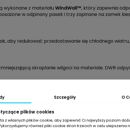
ą wykonane z materiału
WindWall™
, który zapewnia odpo
sażone w odpinany pasek i trzy zapinane na zamek kiesze
ny tak, aby redukować przedostawanie się chłodnego wia
niejszającą skraplanie wilgoci na materiale. DWR odpyc
dy
Szczegóły
O C
otyczące plików cookies
sta z własnych plików cookie, aby zapewnić Ci najwyższy poziom do
Wykorzystujemy również pliki cookie stron trzecich w celu ulepszenia 