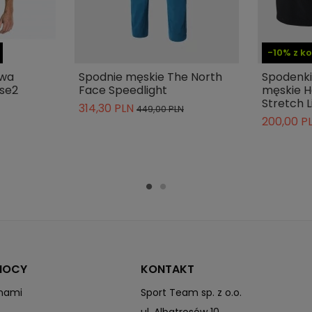
The North Face DWR™
The North Face WindWall™
-10% z 
owa
Spodnie męskie The North
Spodenki
ise2
Face Speedlight
męskie Ha
Stretch L
314,30 PLN
449,00 PLN
200,00 P
MOCY
KONTAKT
 nami
Sport Team sp. z o.o.
ul. Albatrosów 10