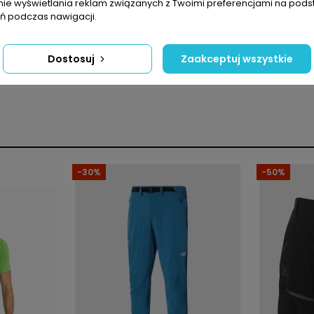
nie wyświetlania reklam związanych z Twoimi preferencjami na pods
 podczas nawigacji.
Dostosuj
Zaakceptuj wszystkie
Mężczyźni
Spodenki
Normalny
-30%
-50%
Nylon
Krótka
Wysoka oddychalność
Zamek pełny
Z kieszeniami