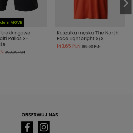
kodem MOVE
 trekkingowe
Koszulka męska The North
lti Pallas X-
Face Lightbright S/S
ite
143,65 PLN
169,00 PLN
LN
399,99 PLN
OBSERWUJ NAS