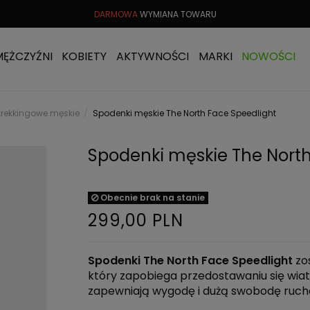
TU
DO 30 DNI
DARMOWA
WYMIANA TOWARU
DARMOWA 
MĘŻCZYŹNI
KOBIETY
AKTYWNOŚCI
MARKI
NOWOŚCI
trekkingowe męskie
Spodenki męskie The North Face Speedlight
Spodenki męskie The North
Obecnie brak na stanie
299,00 PLN
Spodenki The North Face Speedlight
zo
który zapobiega przedostawaniu się wia
zapewniają wygodę i dużą swobodę ruch