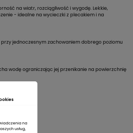
rność na wiatr, rozciągliwość i wygodę. Lekkie,
nie - idealne na wycieczki z plecakiem i na
tru, przy jednoczesnym zachowaniem dobrego poziomu
ha wodę ograniczając jej przenikanie na powierzchnię
ookies
świadczenia na
naszych usług,