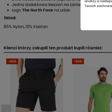
analizy a nastep
Jedna dodatkowa kieszeń na zamek
Twoich zachowań
Logo
The North Face
na udzie
Skład:
85% Nylon, 15% Elastan
Płeć
Typ produktu
Klienci którzy zakupili ten produkt kupili również:
Krój
-50%
-50%
Materiał dominujący
Długość nogawki
Cechy
Rodzaj zapięcia
Kieszenie