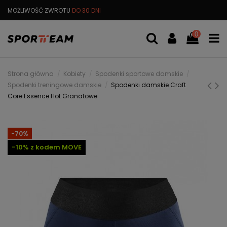
MOŻLIWOŚĆ ZWROTU
DO 30 DNI
DARMOWA
WYMIANA TOWARU
0
Strona główna
Kobiety
Spodenki sportowe damskie
Spodenki treningowe damskie
Spodenki damskie Craft
Core Essence Hot Granatowe
-70%
-10% z kodem MOVE