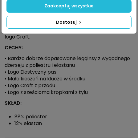
Opis
Zaakceptuj wszystkie
Dostosuj
Spodenki treningowe z wygodnego dżerseju
poliestrowo-elastanowego z elastycznym pasem z
logo Craft.
CECHY:
• Bardzo dobrze dopasowane legginsy z wygodnego
dżerseju z poliestru i elastanu
• Logo Elastyczny pas
• Mała kieszeń na klucze w środku
• Logo Craft z przodu
• Logo z sześcioma kropkami z tyłu
SKŁAD:
88% poliester
12% elastan