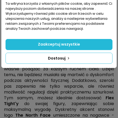
Ta witryna korzysta z własnych plików cookie, aby zapewnić Ci
Opis
najwyższy poziom doświadczenia na naszej stronie .
Wykorzystujemy również pliki cookie stron trzecich w celu
ulepszenia naszych usług, analizy a nastepnie wyświetlania
reklam związanych z Twoimi preferencjami na podstawie
Spodenki damskie The North Face Flex
analizy Twoich zachowań podczas nawigacji.
Tight
wykonane z oddychającego i elastycznego
materiału, gwarantują swobodę ruchów oraz
Zaakceptuj wszystkie
doskonałe dopasowanie do sylwetki, niezależnie od
intensywności wykonywanych ćwiczeń. Spodenki te
są dopasowane do ciała, ale nie krępują ruchów,
Dostosuj
ponieważ ich krój został tak zaprojektowany, aby
właśnie podążać za każdym ruchem ciała. Dzięki
temu, nie będziesz musiała się martwić o dyskomfort
podczas aktywności fizycznej. Dodatkowo, szeroki
pas zapewnia nie tylko wsparcie, ale również
możliwość regulacji dzięki praktycznemu sznurkowi.
Tym samym, możesz idealnie dostosować
Flex
Tight'y
do swojej figury, zapewniając sobie
maksymalną wygodę. Dyskretny akcent stanowi
logo
The North Face
umieszczone na nogawce -