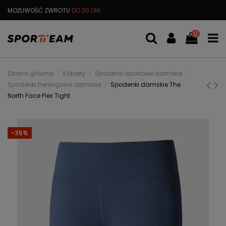
MOŻLIWOŚĆ ZWROTU
DO 30 DNI
DARMOWA
WYMIANA TOWARU
0
Strona główna
Kobiety
Spodenki sportowe damskie
Spodenki treningowe damskie
Spodenki damskie The
North Face Flex Tight
-35%