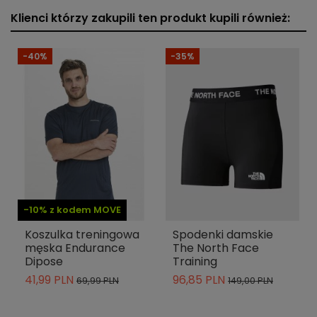
Klienci którzy zakupili ten produkt kupili również:
-40%
-35%
-10% z kodem MOVE
Koszulka treningowa
Spodenki damskie
męska Endurance
The North Face
Dipose
Training
41,99 PLN
96,85 PLN
69,99 PLN
149,00 PLN