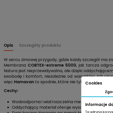
Opis
Szczegóły produktu
W sercu zimowej przygody, gdzie każdy szczegół ma zn
Membrana
COBTEX-extreme 5000
, jak tarcza odgro
Natura jest nieprzewidywalna, ale dzięki oddychającemu
swobodę i komfort, niezależnie od warunków. Ich uzu
więc
Hamavan
to spodnie, które nie tylko chronią, ale
Cookies
Cechy:
Zgo
Wodoodporna i wiatroszczelna membrana
COBTEX
Informacje d
Oddychający materiał oferuje wysoki komfort pod
Ta witryna korzy
Dwie boczne kieszenie na zamek błyskawiczny