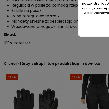
naszej stronie . 
Regulacja w pasie za pomocą rzepów
analizy a nastep
Szlufki na pasek
Twoich zachowań
W pełni regulowane szelki
Mankiety śnieżne zabezpieczają przed wnikaniem 
Wbudowane w nogawki zamki błyskawiczne ułatwi
Skład:
100% Poliester
Płeć
Typ produktu
Klienci którzy zakupili ten produkt kupili również:
Materiał dominujący
-50%
-70%
Długość nogawki
Cechy