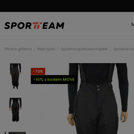
DARMOWA WYSYŁKA
Strona główna
Mężczyźni
Spodnie sportowe męskie
Spodnie na
-70%
-10% z kodem MOVE