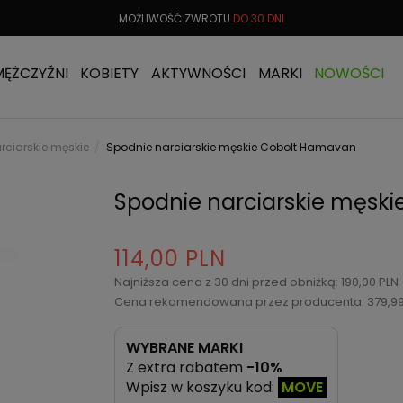
 OD
299 PLN
MOŻLIWOŚĆ ZWROTU
DO 30 DNI
DARMOW
MĘŻCZYŹNI
KOBIETY
AKTYWNOŚCI
MARKI
NOWOŚCI
rciarskie męskie
Spodnie narciarskie męskie Cobolt Hamavan
Spodnie narciarskie męsk
114,00 PLN
Najniższa cena z 30 dni przed obniżką: 190,00 PL
Cena rekomendowana przez producenta: 379,9
WYBRANE MARKI
Z extra rabatem
-10%
Wpisz w koszyku kod:
MOVE