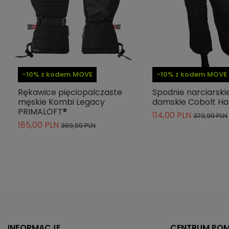
Kieszenie
Szelki
Membrana
Indeks
HEMAVAN M
-10% z kodem MOVE
-10% z kodem MOVE
ean13
5907614970918
Rękawice pięciopalczaste
Spodnie narciarski
» Podmiot odpowiedzialny
męskie Kombi Legacy
damskie Cobolt H
PRIMALOFT®
114,00 PLN
379,99 PLN
185,00 PLN
369,99 PLN
INFORMACJE
CENTRUM PO