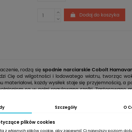
Dodaj do koszyka
aczenie, rodzą się
spodnie narciarskie Cobolt Hamava
dzi Cię od wilgotności i lodowatego wiatru, tworząc wok
 materiałowi, każdy wysiłek staje się przyjemnością, a p
pełnieniem są w pełni regulowane szelki. Zastosowane m
 i podkreślają Twoją indywidualność na stoku.
dy
Szczegóły
O C
-extreme 5000
zapewnia ochronę w wilgotnych warun
otyczące plików cookies
czas intensywnego wysiłku
sta z własnych plików cookie, aby zapewnić Ci najwyższy poziom do