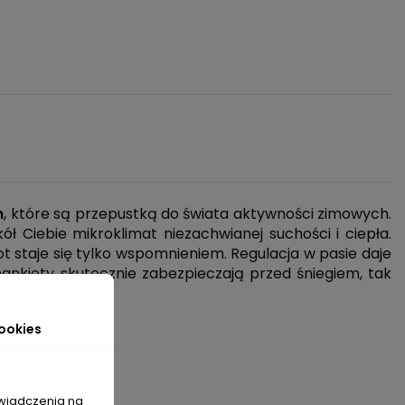
n
, które są przepustką do świata aktywności zimowych.
ół Ciebie mikroklimat niezachwianej suchości i ciepła.
ot staje się tylko wspomnieniem. Regulacja w pasie daje
ankiety skutecznie zabezpieczają przed śniegiem, tak
ookies
kach
świadczenia na