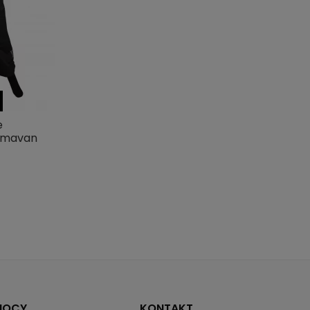
Z kieszeniami
Tak
5000 / 5000
e
amavan
MOCY
KONTAKT