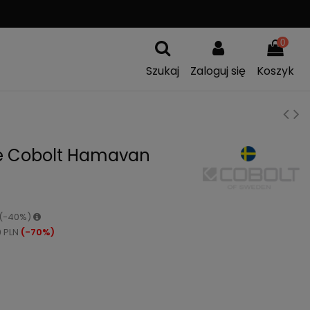
A
WYMIANA TOWARU
0
Szukaj
Zaloguj się
Koszyk
ie Cobolt Hamavan
N (-40%)
9 PLN
(-70%)