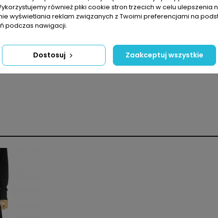
Wykorzystujemy również pliki cookie stron trzecich w celu ulepszenia 
nie wyświetlania reklam związanych z Twoimi preferencjami na pods
 podczas nawigacji.
białego puchu
ają dopasowanie do butów
Dostosuj
Zaakceptuj wszystkie
Mężczyźni
Spodnie
Poliester
Długa
Wiatroszczelność
Wodoodporność
Wysoka oddychalność