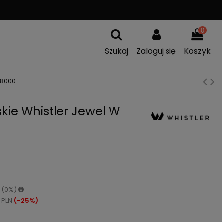
A
WYMIANA TOWARU
0
Szukaj
Zaloguj się
Koszyk
 8000
ie Whistler Jewel W-
N (0%)
 PLN
(-25%)