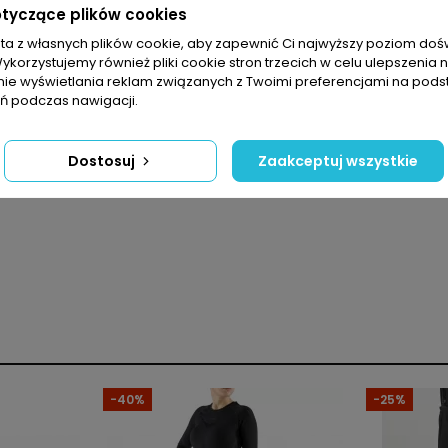
otyczące plików cookies
sta z własnych plików cookie, aby zapewnić Ci najwyższy poziom do
Wykorzystujemy również pliki cookie stron trzecich w celu ulepszenia 
nie wyświetlania reklam związanych z Twoimi preferencjami na pods
 podczas nawigacji.
Dostosuj
Zaakceptuj wszystkie
Kobiety
Spodnie
Swobodny
-40%
-25%
Poliester