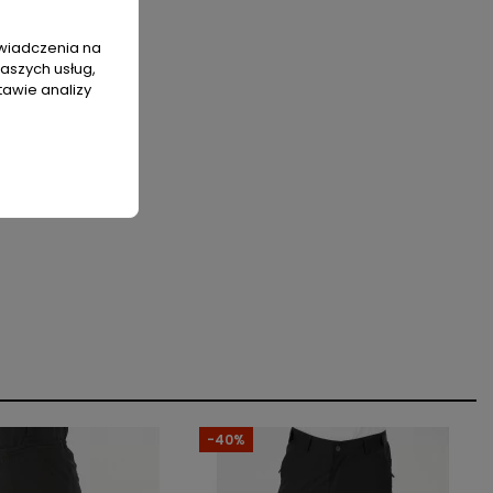
świadczenia na
naszych usług,
tawie analizy
-40%