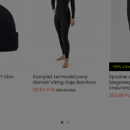
Długa
Wiatroszczelność
Wodoodporność
Z kieszeniami
Nie
Tak
-10% z 
 Lilon
Komplet termoaktywny
Spodnie 
damski Viking Gaja Bamboo
biegowe
Enduranc
161,94 PLN
269,90 PLN
202,49 P