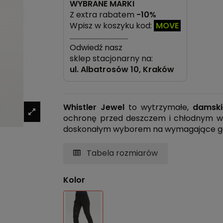
WYBRANE MARKI
Z extra rabatem
-10%
Wpisz w koszyku kod:
MOVE
…………………………………
Odwiedź nasz
sklep stacjonarny na:
ul.
Albatrosów 10, Kraków
Whistler Jewel
to wytrzymałe,
damski
ochronę przed deszczem i chłodnym wia
doskonałym wyborem na wymagające górs
Tabela rozmiarów
Kolor
Czarny