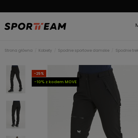
DARMOWA WYSYŁKA
Strona główna
Kobiety
Spodnie sportowe damskie
Spodnie tr
-25%
-10% z kodem MOVE