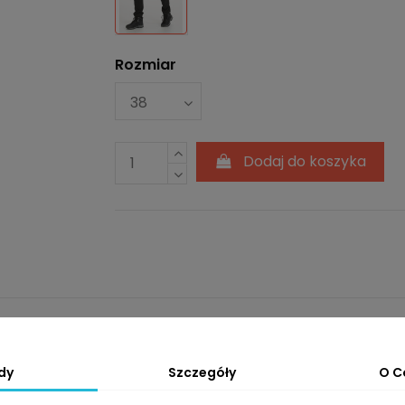
Rozmiar
Dodaj do koszyka
wiednie dla aktywnego stylu życia - zapewniają komf
mu dobrze sprawdzają się w górskich warunkach, w który
i kostkach. Praktyczne kieszenie na zamkiem błyskawicz
dy
Szczegóły
O C