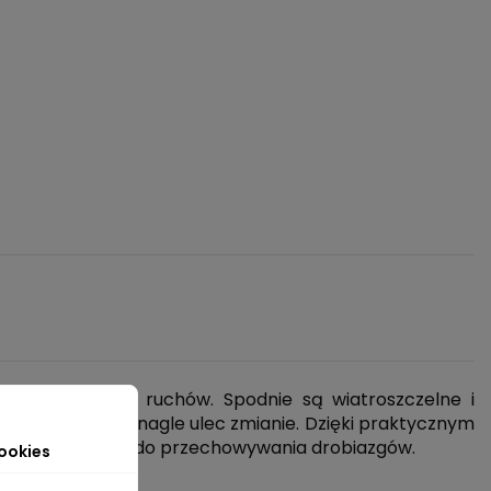
ort i swobodę ruchów. Spodnie są wiatroszczelne i
ch pogoda może nagle ulec zmianie. Dzięki praktycznym
nym przydają się do przechowywania drobiazgów.
ookies