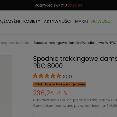
 OD
299 PLN
MOŻLIWOŚĆ ZWROTU
DO 30 DNI
DARMOW
MĘŻCZYŹNI
KOBIETY
AKTYWNOŚCI
MARKI
NOWOŚCI
ekkingowe damskie
Spodnie trekkingowe damskie Whistler Jewel W-PRO
Spodnie trekkingowe damsk
PRO 8000
5.0
(
3
)
Ostatnie sztuki w magazynie
236,24 PLN
Najniższa cena z 30 dni przed obniżką: 236,24 PL
Cena rekomendowana przez producenta: 314,99