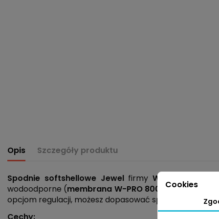
Opis
Szczegóły produktu
Spodnie softshellowe Jewel
firmy
Whistler
są odpo
Cookies
wodoodporne (
membrana W-PRO 8000
), dzięki cze
opcjom regulacji, możesz dopasować spodnie w pasie 
Zgo
Cechy: