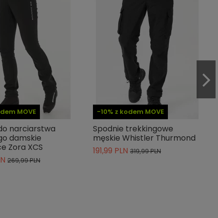
kodem MOVE
-10% z kodem MOVE
do narciarstwa
Spodnie trekkingowe
go damskie
męskie Whistler Thurmond
e Zora XCS
191,99 PLN
319,99 PLN
LN
269,99 PLN