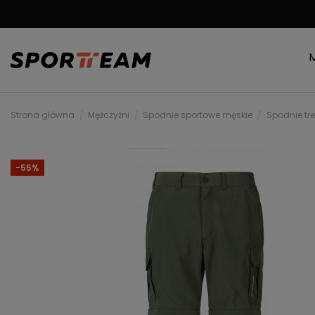
DARMOWA WYSYŁKA
Strona główna
Mężczyźni
Spodnie sportowe męskie
Spodnie tr
-55%