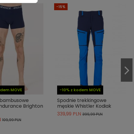
-15%
kodem MOVE
-10% z kodem MOVE
i bambusowe
Spodnie trekkingowe
ndurance Brighton
męskie Whistler Kodiak
339,99 PLN
399,99 PLN
N
109,99 PLN