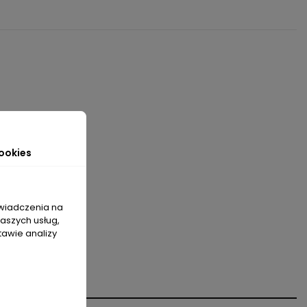
ookies
świadczenia na
naszych usług,
tawie analizy