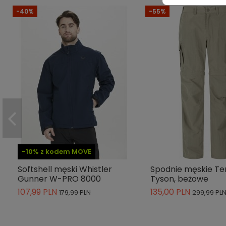
-40%
-55%
Wiatroszczelność
Wodoodporność
Indeks
5015766 - 680
ean13
7333019851466
» Podmiot odpowiedzialny
-10% z kodem MOVE
Softshell męski Whistler
Spodnie męskie Te
Gunner W-PRO 8000
Tyson, beżowe
107,99 PLN
135,00 PLN
179,99 PLN
299,99 PL