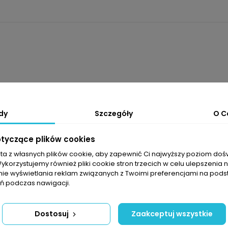
dy
Szczegóły
O C
otyczące plików cookies
sta z własnych plików cookie, aby zapewnić Ci najwyższy poziom do
Wykorzystujemy również pliki cookie stron trzecich w celu ulepszenia 
nie wyświetlania reklam związanych z Twoimi preferencjami na pods
 podczas nawigacji.
Mężczyźni
Normalny
Dostosuj
Zaakceptuj wszystkie
Długa