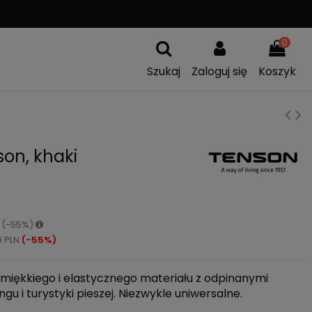
A
WYMIANA TOWARU
0
Szukaj
Zaloguj się
Koszyk
on, khaki
N (-55%)
9 PLN
(-55%)
iękkiego i elastycznego materiału z odpinanymi
u i turystyki pieszej. Niezwykle uniwersalne.