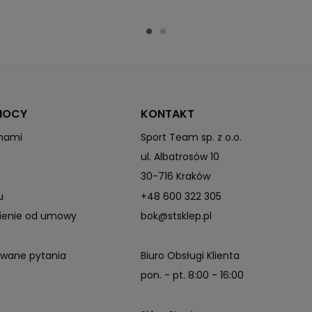
MOCY
KONTAKT
 nami
Sport Team sp. z o.o.
ul. Albatrosów 10
30-716 Kraków
u
+48 600 322 305
pienie od umowy
bok@stsklep.pl
awane pytania
Biuro Obsługi Klienta
pon. - pt. 8:00 - 16:00