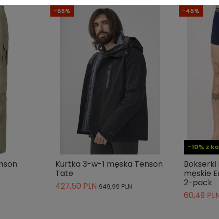
-55%
-45%
Nie
Nie
-10% z 
nson
Kurtka 3-w-1 męska Tenson
Bokserk
Tate
męskie E
2-pack
427,50 PLN
N
949,99 PLN
60,49 PL