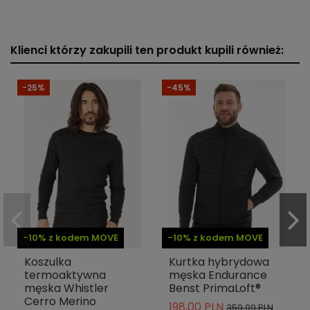
Klienci którzy zakupili ten produkt kupili również:
-25%
-45%
-10% z kodem MOVE
-10% z kodem MOVE
Koszulka
Kurtka hybrydowa
termoaktywna
męska Endurance
męska Whistler
Benst PrimaLoft®
Cerro Merino
198,00 PLN
359,99 PLN