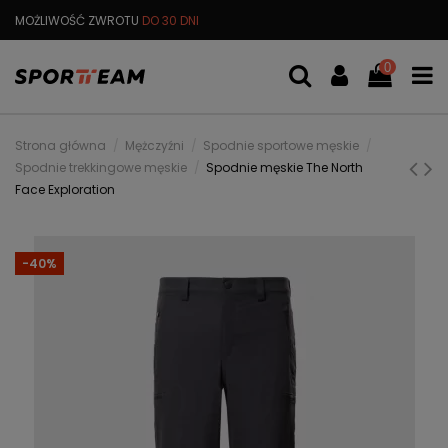
MOŻLIWOŚĆ ZWROTU
DO 30 DNI
DARMOWA
WYMIANA TOWARU
0
Strona główna
Mężczyźni
Spodnie sportowe męskie
Spodnie trekkingowe męskie
Spodnie męskie The North
Face Exploration
-40%