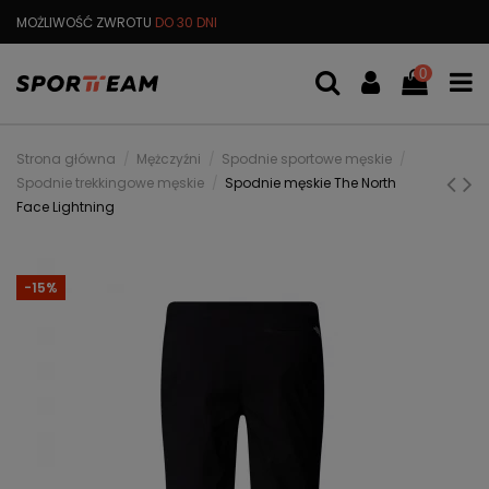
MOŻLIWOŚĆ ZWROTU
DO 30 DNI
DARMOWA
WYMIANA TOWARU
0
Strona główna
Mężczyźni
Spodnie sportowe męskie
Spodnie trekkingowe męskie
Spodnie męskie The North
Face Lightning
-15%