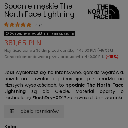
Spodnie męskie The
North Face Lightning
5.0
(
2
)
Dostępny produkt z innymi opcjami
381,65 PLN
Najniższa cena z 30 dni przed obniżką: 449,00 PLN (-15%)
Cena rekomendowana przez producenta: 449,00 PLN
(-15%)
Jeśli wybierasz się na intensywne, górskie wędrówki,
aniżeli na powolne i jednostajne przechadzki na
niższych wysokościach, to
spodnie The North Face
Lightning
są dla Ciebie. Materiał oparty o
technologię
FlashDry-XD™
zapewnia dobre warunki.
Tabela rozmiarów
Kolor