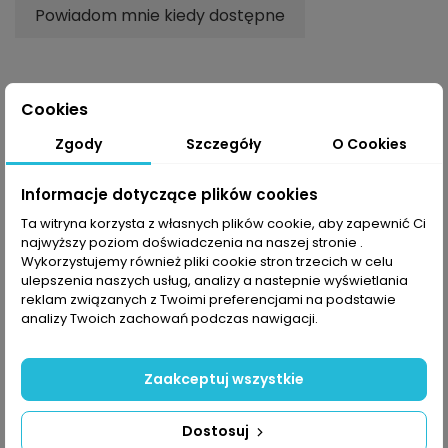
Powiadom mnie kiedy dostępne
Cookies
Opis
Zgody
Szczegóły
O Cookies
Informacje dotyczące plików cookies
Spodnie The North Face Lightning
wykonane z
mieszanki nylonowo-elastanowej są trwałe,
Ta witryna korzysta z własnych plików cookie, aby zapewnić Ci
najwyższy poziom doświadczenia na naszej stronie .
rozciągliwe i zaskakująco miękkie. Zostały
Wykorzystujemy również pliki cookie stron trzecich w celu
zaprojektowane w oparciu o technologię
FlashDry-
ulepszenia naszych usług, analizy a nastepnie wyświetlania
XD™
, która skutecznie odprowadza pot. Spodnie
reklam związanych z Twoimi preferencjami na podstawie
posiadają profilowane kolana, dzięki czemu
analizy Twoich zachowań podczas nawigacji.
gwarantują pełną swobodę ruchów zarówno
podczas wspinaczki po skałach czy stopniach, jak i
podczas schodzenia ze szczytu. Zintegrowany pasek
Zaakceptuj wszystkie
umożliwia szybką regulację, a praktyczne kieszenie
zapinane na zamek zapewniają praktyczne miejsce
Dostosuj
na drobiazgi.