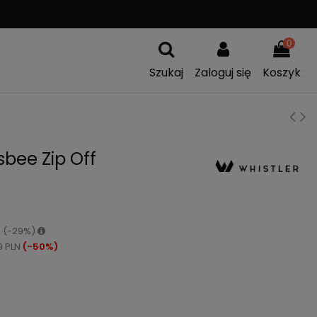
A
WYMIANA TOWARU
0
Szukaj
Zaloguj się
Koszyk
sbee Zip Off
N (-29%)
9 PLN
(-50%)