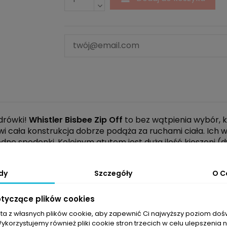
drówki!
Whistler
Bisbee Zip Off
to bez wątpienia wybór, k
owi cała konstrukcja dobrze podąża za ruchami ciała. Ic
 spodenki. Kolejnym atutem jest duża ilość kieszeni (dw
dy
Szczegóły
O C
otyczące plików cookies
sta z własnych plików cookie, aby zapewnić Ci najwyższy poziom do
Wykorzystujemy również pliki cookie stron trzecich w celu ulepszenia 