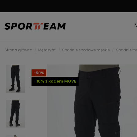
DARMOWA WYSYŁKA
Strona główna
Mężczyźni
Spodnie sportowe męskie
Spodnie tr
-50%
-10% z kodem MOVE