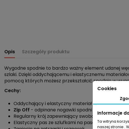
Opis
Szczegóły produktu
Wygodne spodnie to bardzo ważny element udanej wę
szlaki. Dzięki oddychającemu i elastycznemu materiał
pomocą których możesz przekształcić spodnie w wygodne
Cookies
Cechy:
Zgo
Oddychający i elastyczny materiał
Zip Off
- odpinane nogawki spodni
Informacje d
Regularny krój zapewniający swobodę ruchów
Ta witryna korzy
Elastyczny pas ze szlufkami na pasek
naszej stronie . 
Zapięcie na zatrzaski i rozporek