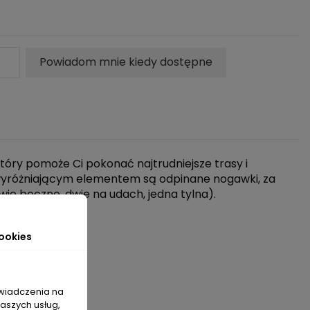
Powiadom mnie kiedy dostępne
tóry pomoże Ci pokonać najtrudniejsze trasy i
h wyróżniającym elementem są odpinane nogawki, za
ie boczne, dwie na udach, jedna tylna).
ookies
świadczenia na
naszych usług,