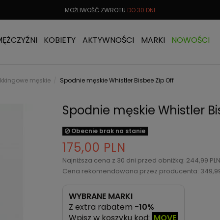
 OD
299 PLN
MOŻLIWOŚĆ ZWROTU
DO 30 DNI
DARMOW
MĘŻCZYŹNI
KOBIETY
AKTYWNOŚCI
MARKI
NOWOŚCI
ekkingowe męskie
Spodnie męskie Whistler Bisbee Zip Off
Spodnie męskie Whistler Bi
Obecnie brak na stanie
175,00 PLN
Najniższa cena z 30 dni przed obniżką: 244,99 PL
Cena rekomendowana przez producenta: 349,9
WYBRANE MARKI
Z extra rabatem
-10%
Wpisz w koszyku kod:
MOVE