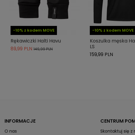
Szelki
Indeks
W221107-1001
ean13
5715182658875
-10% z kodem MOVE
-10% z kodem MOVE
» Podmiot odpowiedzialny
Rękawiczki Halti Havu
Koszulka męska Hal
LS
89,99 PLN
149,99 PLN
159,99 PLN
INFORMACJE
CENTRUM PO
O nas
Skontaktuj się z