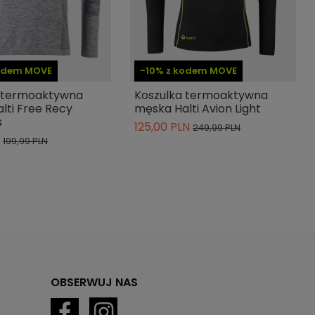
kodem MOVE
-10% z kodem MOVE
a termoaktywna
Koszulka termoaktywna
lti Free Recy
męska Halti Avion Light
s
125,00 PLN
249,99 PLN
199,99 PLN
OBSERWUJ NAS