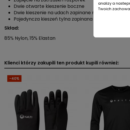
analizy a nastep
Dwie otwarte kieszenie boczne
Twoich zachowań
Dwie kieszenie na udach zapinane na zamek
Pojedyncza kieszeń tylna zapinana na zamek
Skład:
85% Nylon, 15% Elastan
Płeć
Typ produktu
Klienci którzy zakupili ten produkt kupili również:
Krój
-40%
Materiał dominujący
Długość nogawki
Cechy
Kieszenie