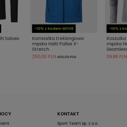
Nie
-10% z kodem MOVE
-10% z 
ti Salves
Kamizelka trekkingowa
Koszulk
męska Halti Pallas X-
męska Ha
Stretch
Seamles
250,00 PLN
119,99 PLN
499,99 PLN
MOCY
KONTAKT
 nami
Sport Team sp. z o.o.