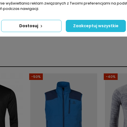
nie wyświetlania reklam związanych z Twoimi preferencjami na pods
 podczas nawigacji.
Dostosuj
Zaakceptuj wszystkie
Mężczyźni
Spodnie
Normalny
-50%
-40%
Nylon
Długa
Odpinane nogawki
Wysoka oddychalność
Z kieszeniami