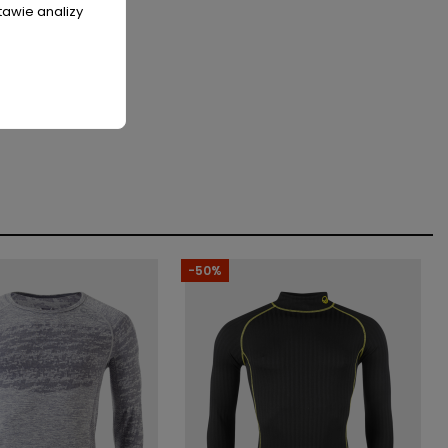
tawie analizy
-50%